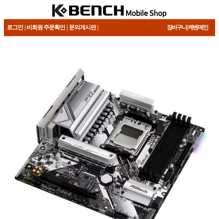
로그인
| 비회원 주문확인
|
문의게시판
|
장바구니
|
케벤 메인