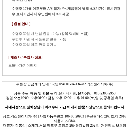
수령후 1개월 이후부터 A/S 불가. 단, 제품명에 별도 A/S기간이 표시된경
우 표시기간까지 수입원에서 A/S 제공
[ 환불 안내 ]
수령후 30일 내 변심 환불 : 가능 (왕복 택배비 부담)
수령후 30일 내 제품불량 환불 : 가능
수령후 30일 이후 환불 불가능
[ 제조사 / 수입사 정보 ]
보드나라/케이벤치
무통장 입금계좌 안내 : 국민 054901-04-134782 넥스젠리서치(주)
상품 주문, 배송 및 환불 문의 :
문의게시판
, 문자상담 : 010-2305-2950
평일 오전10:00~오후06:00 / 점심 오후 12:00~오후 01:00 (토,일 및 공휴일 휴무)
사내사정으로 전화상담이 어려우니 가급적 게시판/문자상담으로 문의바랍니다
상호:넥스젠리서치(주) | 사업자등록번호:106-86-20953 | 통신판매신고번호:제 2016
서울마포-0844
대표자: 장홍식 | 소재지:서울 마포구 토정로 269 유강빌딩 202호 | 개인정보 보호담