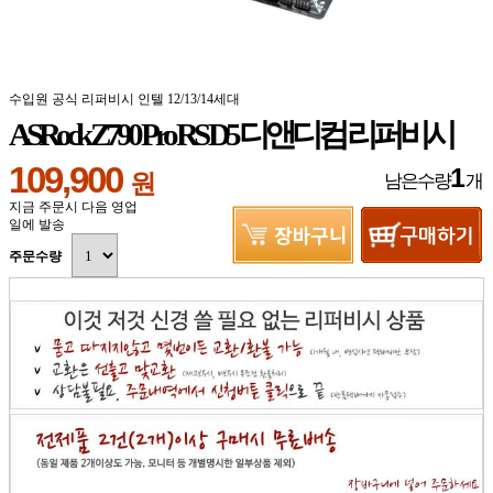
수입원 공식 리퍼비시 인텔 12/13/14세대
ASRock Z790 Pro RS D5 디앤디컴 리퍼비시
109,900
1
원
남은수량
개
지금 주문시 다음 영업
일에 발송
주문수량