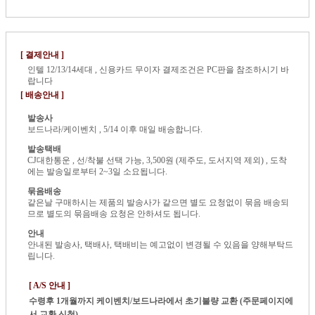
[ 결제안내 ]
인텔 12/13/14세대 , 신용카드 무이자 결제조건은 PC판을 참조하시기 바
랍니다
[ 배송안내 ]
발송사
보드나라/케이벤치 , 5/14 이후 매일 배송합니다.
발송택배
CJ대한통운 , 선/착불 선택 가능, 3,500원 (제주도, 도서지역 제외) , 도착
에는 발송일로부터 2~3일 소요됩니다.
묶음배송
같은날 구매하시는 제품의 발송사가 같으면 별도 요청없이 묶음 배송되
므로 별도의 묶음배송 요청은 안하셔도 됩니다.
안내
안내된 발송사, 택배사, 택배비는 예고없이 변경될 수 있음을 양해부탁드
립니다.
[ A/S 안내 ]
수령후 1개월까지
케이벤치/보드나라에서 초기불량 교환 (주문페이지에
서 교환 신청)