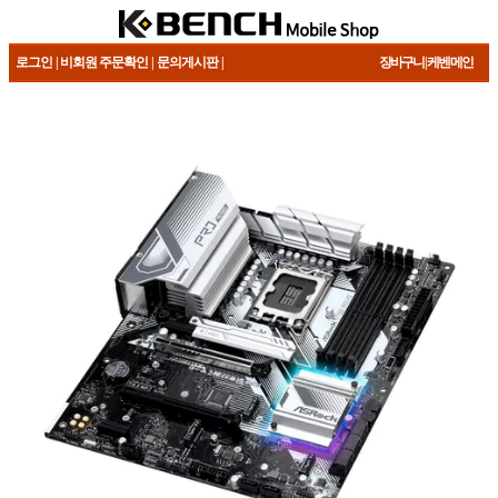
로그인
| 비회원 주문확인
|
문의게시판
|
장바구니
|
케벤 메인