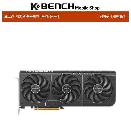
로그인
| 비회원 주문확인
|
문의게시판
|
장바구니
|
케벤 메인