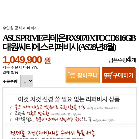
수입원 공식 리퍼비시
ASUS PRIME 라데온 RX 9070 XT OC D6 16GB
대원씨티에스 리퍼비시 (AS 28년 8월)
1,049,900
4
원
남은수량
개
지금 주문시 다음 영업
일에 발송
주문수량