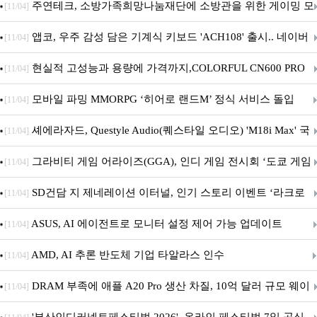
픈
주연테크, 소방가족희망나눔재단에 소방관을 위한 게이밍 모
[11/04]
니터·스마트 펫 침대 기부
앱코, 우주 감성 담은 기계식 키보드 'ACH108' 출시.. 네이버
[11/04]
브랜드데이 기획전 진행
현실적 고성능과 용량에 가격까지,COLORFUL CN600 PRO
[11/04]
M.2 NVMe 디앤디컴 1TB
모바일 파밍 MMORPG ‘히어로 랜드M’ 정식 서비스 돌입
[11/04]
셰에라자드, Questyle Audio(퀘스타일 오디오) 'M18i Max' 국
[11/04]
내 정식 출시
그라비티 게임 어라이즈(GGA), 인디 게임 전시회 ‘도쿄 게임
[11/04]
던전 13’ 참가!
SD건담 지 제네레이션 이터널, 인기 스토리 이벤트 ‘라크로
[11/04]
아의 용사’ 재개최 및 풍성한 기념 이벤트 실시!
ASUS, AI 에이전트로 모니터 설정 제어 가능 업데이트
[11/04]
AMD, AI 추론 반도체 기업 타알라스 인수
[11/04]
DRAM 부족에 애플 A20 Pro 생산 차질, 10억 달러 규모 웨이
[11/04]
퍼 대기