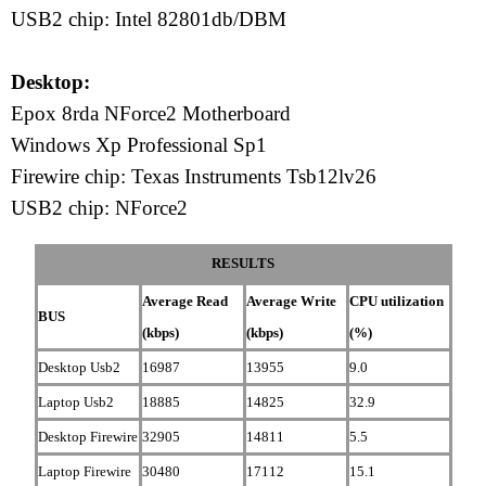
USB2 chip: Intel 82801db/DBM
Desktop:
Epox 8rda NForce2 Motherboard
Windows Xp Professional Sp1
Firewire chip: Texas Instruments Tsb12lv26
USB2 chip: NForce2
RESULTS
Average Read
Average Write
CPU utilization
BUS
(kbps)
(kbps)
(%)
Desktop Usb2
16987
13955
9.0
Laptop Usb2
18885
14825
32.9
Desktop Firewire
32905
14811
5.5
Laptop Firewire
30480
17112
15.1