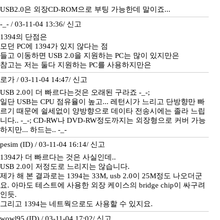
USB2.0은 외장CD-ROM으로 부팅 가능한데 말이죠...
-_- / 03-11-04 13:36/
신고
1394의 단점은
모던 PC에 1394가 있지 않다는 점
들고 이동하면 USB 2.0을 지원하는 PC는 많이 있지만은
참고는 저는 둘다 지원하는 PC를 사용하지만은
로가 / 03-11-04 14:47/
신고
USB 2.0이 더 빠르다는것은 오래된 구라죠 -_-;
일단 USB는 CPU 점유율이 높고... 레턴시가 느리고 단방향만 빠
르기 때문에 쉴세없이 양방향으로 데이타 전송시에는 졸라 느립
니다.. -_-; CD-RW나 DVD-RW정도까지는 외장형으로 커버 가능
하지만... 하드는.. -_-
pesim (ID) / 03-11-04 16:14/
신고
1394가 더 빠르다는 것은 사실인데..
USB 2.0이 저정도로 느리지는 않습니다.
제가 해 본 결과로는 1394는 33M, usb 2.0이 25M정도 나오더군
요. 아마도 테스트에 사용한 외장 케이스의 bridge chip이 싸구려
인듯.
그리고 1394는 네트웍으로도 사용할 수 있지요.
wowl95 (ID) / 03-11-04 17:02/
신고