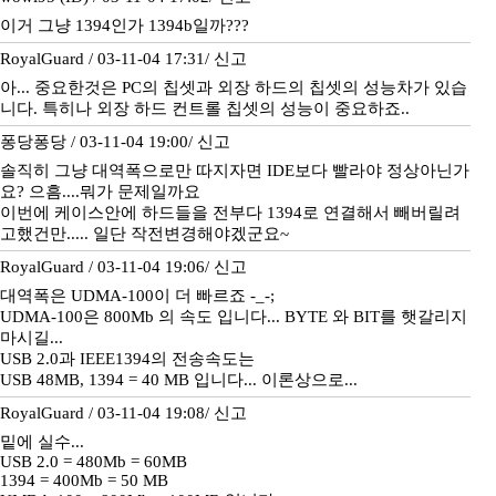
이거 그냥 1394인가 1394b일까???
RoyalGuard / 03-11-04 17:31/
신고
아... 중요한것은 PC의 칩셋과 외장 하드의 칩셋의 성능차가 있습
니다. 특히나 외장 하드 컨트롤 칩셋의 성능이 중요하죠..
퐁당퐁당 / 03-11-04 19:00/
신고
솔직히 그냥 대역폭으로만 따지자면 IDE보다 빨라야 정상아닌가
요? 으흠....뭐가 문제일까요
이번에 케이스안에 하드들을 전부다 1394로 연결해서 빼버릴려
고했건만..... 일단 작전변경해야겠군요~
RoyalGuard / 03-11-04 19:06/
신고
대역폭은 UDMA-100이 더 빠르죠 -_-;
UDMA-100은 800Mb 의 속도 입니다... BYTE 와 BIT를 햇갈리지
마시길...
USB 2.0과 IEEE1394의 전송속도는
USB 48MB, 1394 = 40 MB 입니다... 이론상으로...
RoyalGuard / 03-11-04 19:08/
신고
밑에 실수...
USB 2.0 = 480Mb = 60MB
1394 = 400Mb = 50 MB