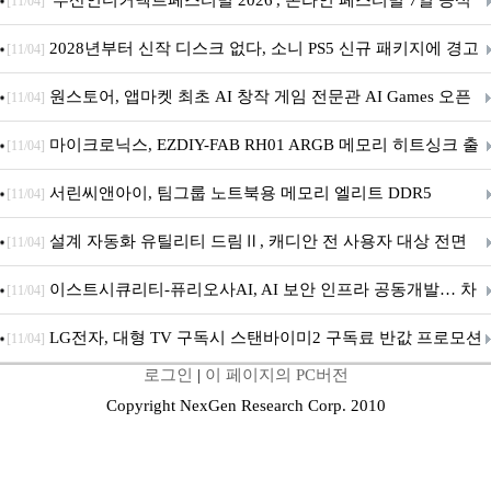
'부산인디커넥트페스티벌 2026', 온라인 페스티벌 7일 공식
[11/04]
개막... 22일간 진행
2028년부터 신작 디스크 없다, 소니 PS5 신규 패키지에 경고
[11/04]
문 추가
원스토어, 앱마켓 최초 AI 창작 게임 전문관 AI Games 오픈
[11/04]
마이크로닉스, EZDIY-FAB RH01 ARGB 메모리 히트싱크 출
[11/04]
시
서린씨앤아이, 팀그룹 노트북용 메모리 엘리트 DDR5
[11/04]
5600MHz 16GB 출시
설계 자동화 유틸리티 드림Ⅱ, 캐디안 전 사용자 대상 전면
[11/04]
무상 배포
이스트시큐리티-퓨리오사AI, AI 보안 인프라 공동개발… 차
[11/04]
세대 AI 보안 플랫폼 구축
LG전자, 대형 TV 구독시 스탠바이미2 구독료 반값 프로모션
[11/04]
로그인
|
이 페이지의 PC버전
Copyright NexGen Research Corp. 2010