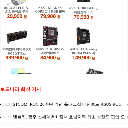
보드나라 최신 기사
STCOM, ROG 20주년 기념 플래그십 메인보드 ASUS ROG
[12/28]
Crosshair X870E EDITION 20 국내 출시 예정
벤틀리, 광주 신세계백화점서 호남지역 최초 브랜드 팝업 오
[12/28]