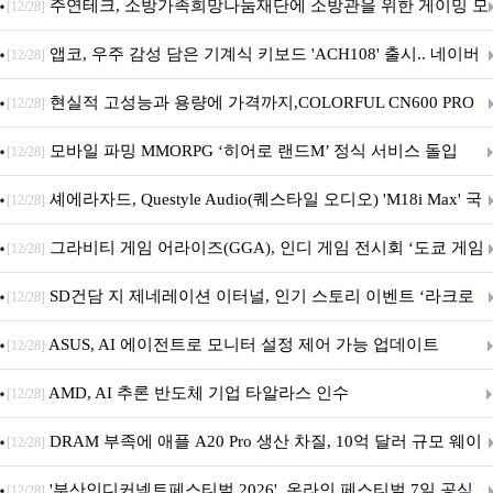
픈
주연테크, 소방가족희망나눔재단에 소방관을 위한 게이밍 모
[12/28]
니터·스마트 펫 침대 기부
앱코, 우주 감성 담은 기계식 키보드 'ACH108' 출시.. 네이버
[12/28]
브랜드데이 기획전 진행
현실적 고성능과 용량에 가격까지,COLORFUL CN600 PRO
[12/28]
M.2 NVMe 디앤디컴 1TB
모바일 파밍 MMORPG ‘히어로 랜드M’ 정식 서비스 돌입
[12/28]
셰에라자드, Questyle Audio(퀘스타일 오디오) 'M18i Max' 국
[12/28]
내 정식 출시
그라비티 게임 어라이즈(GGA), 인디 게임 전시회 ‘도쿄 게임
[12/28]
던전 13’ 참가!
SD건담 지 제네레이션 이터널, 인기 스토리 이벤트 ‘라크로
[12/28]
아의 용사’ 재개최 및 풍성한 기념 이벤트 실시!
ASUS, AI 에이전트로 모니터 설정 제어 가능 업데이트
[12/28]
AMD, AI 추론 반도체 기업 타알라스 인수
[12/28]
DRAM 부족에 애플 A20 Pro 생산 차질, 10억 달러 규모 웨이
[12/28]
퍼 대기
'부산인디커넥트페스티벌 2026', 온라인 페스티벌 7일 공식
[12/28]