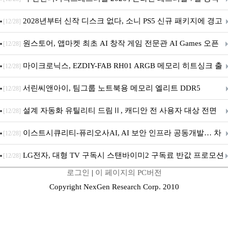
개막... 22일간 진행
2028년부터 신작 디스크 없다, 소니 PS5 신규 패키지에 경고
[12/28]
문 추가
원스토어, 앱마켓 최초 AI 창작 게임 전문관 AI Games 오픈
[12/28]
마이크로닉스, EZDIY-FAB RH01 ARGB 메모리 히트싱크 출
[12/28]
시
서린씨앤아이, 팀그룹 노트북용 메모리 엘리트 DDR5
[12/28]
5600MHz 16GB 출시
설계 자동화 유틸리티 드림Ⅱ, 캐디안 전 사용자 대상 전면
[12/28]
무상 배포
이스트시큐리티-퓨리오사AI, AI 보안 인프라 공동개발… 차
[12/28]
세대 AI 보안 플랫폼 구축
LG전자, 대형 TV 구독시 스탠바이미2 구독료 반값 프로모션
[12/28]
로그인
|
이 페이지의 PC버전
Copyright NexGen Research Corp. 2010