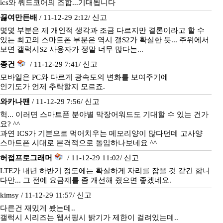
ics와 쿼드코어의 조합...기대됩니다
끓여만든배
/ 11-12-29 2:12/
신고
몇몇 부분은 제 개인적 생각과 조금 다르지만 결론이라고 할 수
있는 최고의 스마트폰 부분은 역시 갤S2가 확실한 듯... 주위에서
보면 갤럭시S2 사용자가 정말 너무 많다는...
종건
/ 11-12-29 7:41/
신고
모바일은 PC와 다르게 광속도의 변화를 보여주기에
인기도가 언제 추락할지 모르죠.
와카나팬
/ 11-12-29 7:56/
신고
헉... 이러면 스마트폰 분야별 막장어워드도 기대할 수 있는 건가
요? ^^
과연 ICS가 기본으로 먹어치우는 메모리양이 많다던데 고사양
스마트폰 시대로 본격적으로 돌입하나보네요 ^^
허접프로그래머
/ 11-12-29 11:02/
신고
LTE가 내년 하반기 정도에는 확실하게 자리를 잡을 것 같긴 합니
다만... 그 전에 요금제를 좀 개선해 줬으면 좋겠네요.
kimsy / 11-12-29 11:57/
신고
다른건 재밌게 봤는데..
갤럭시 시리즈는 웹서핑시 밝기가 제한이 걸려있는데..