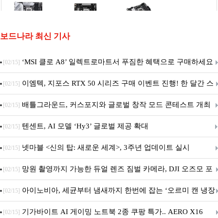
보드나라 최신 기사
‘MSI 클로 A8’ 일렉트로마트서 푸짐한 혜택으로 구매하세요
[02/15]
이엠텍, 지포스 RTX 50 시리즈 구매 이벤트 진행! 한 달간 스
[02/15]
팀 월렛부터 PALIT 지포스 RTX 5060 DUAL까지 증정
배틀그라운드, 커스포지와 글로벌 창작 모드 콘테스트 개최
[02/15]
텐센트, AI 모델 ‘Hy3’ 글로벌 제공 확대
[02/15]
넷마블 <신의 탑: 새로운 세계>, 3주년 업데이트 실시
[02/15]
망원 촬영까지 가능한 듀얼 렌즈 짐벌 카메라, DJI 오즈모 포
[02/15]
켓 4P
아이노비아, 세균부터 냄새까지 한번에 잡는 ‘오르미 캔 냉장
[02/15]
고 살균 탈취기’ 출시
기가바이트 AI 게이밍 노트북 2종 쿠팡 특가.. AERO X16
[02/15]