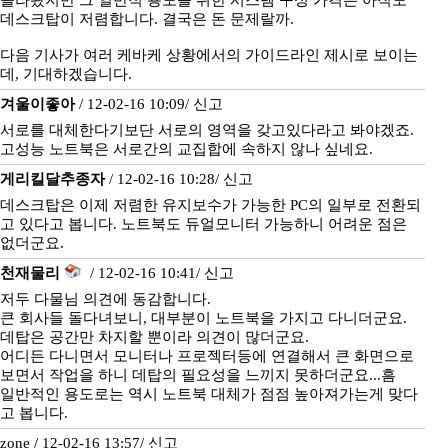
올라왔지만 그 일반적 용도를 위한 시스템 구성 가격은 아직도
데스크탑이 저렴합니다. 결국은 돈 문제랄까.
다음 기사가 여러 케바케 상황에서의 가이드라인 제시로 보이는
데, 기대하겠습니다.
겨울이좋아
/ 12-02-16 10:09/
신고
서로를 대체한다기보단 서로의 영역을 갖고있다라고 봐야겠죠.
고성능 노트북은 서로간의 교집합에 속하지 않나 싶네요.
게리킬달추종자
/ 12-02-16 10:28/
신고
데스크탑은 이제 저렴한 유지보수가 가능한 PC의 일부로 전환되
고 있다고 봅니다. 노트북도 듀얼모니터 가능하니 어려운 점은
없더군요.
천재물리
/ 12-02-16 10:41/
신고
저두 다물님 의견에 동감합니다.
큰 회사들 돌다녀보니, 대부분이 노트북을 가지고 다니더군요.
데탑은 공간만 차지할 뿐이라 의견이 많더군요.
어디든 다니면서 모니터나 프로젝터등에 연결해서 큰 화면으로
보면서 작업을 하니 데탑의 필요성을 느끼지 못하더군요...흠
일반적인 용도로는 역시 노트북 대체가 점점 높아져가는게 맞다
고 봅니다.
zone / 12-02-16 13:57/
신고