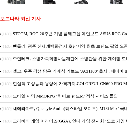
보드나라 최신 기사
STCOM, ROG 20주년 기념 플래그십 메인보드 ASUS ROG Cross
[11/30]
EDITION 20 국내 출시 예정
벤틀리, 광주 신세계백화점서 호남지역 최초 브랜드 팝업 오
[11/30]
주연테크, 소방가족희망나눔재단에 소방관을 위한 게이밍 모니
[11/30]
대 기부
앱코, 우주 감성 담은 기계식 키보드 'ACH108' 출시.. 네이
[11/30]
진행
현실적 고성능과 용량에 가격까지,COLORFUL CN600 PRO M
[11/30]
컴 1TB
모바일 파밍 MMORPG ‘히어로 랜드M’ 정식 서비스 돌입
[11/30]
셰에라자드, Questyle Audio(퀘스타일 오디오) 'M18i Max' 
[11/30]
그라비티 게임 어라이즈(GGA), 인디 게임 전시회 ‘도쿄 게임 던
[11/30]