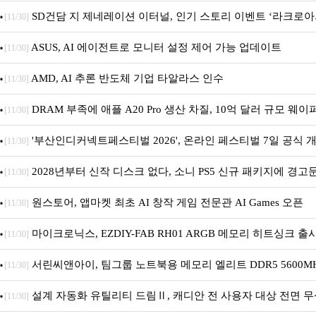
SD건담 지 제네레이션 이터널, 인기 스토리 이벤트 ‘라크로아
[11/30]
및 풍성한 기념 이벤트 실시!
ASUS, AI 에이전트로 모니터 설정 제어 가능 업데이트
[11/30]
AMD, AI 추론 반도체 기업 타알라스 인수
[11/30]
DRAM 부족에 애플 A20 Pro 생산 차질, 10억 달러 규모 웨이
[11/30]
'부산인디커넥트페스티벌 2026', 온라인 페스티벌 7일 공식 개막
[11/30]
2028년부터 신작 디스크 없다, 소니 PS5 신규 패키지에 경고
[11/30]
원스토어, 앱마켓 최초 AI 창작 게임 전문관 AI Games 오픈
[11/30]
마이크로닉스, EZDIY-FAB RH01 ARGB 메모리 히트싱크 출
[11/30]
서린씨앤아이, 팀그룹 노트북용 메모리 엘리트 DDR5 5600MHz
[11/30]
설계 자동화 유틸리티 드림Ⅱ, 캐디안 전 사용자 대상 전면 무
[11/30]