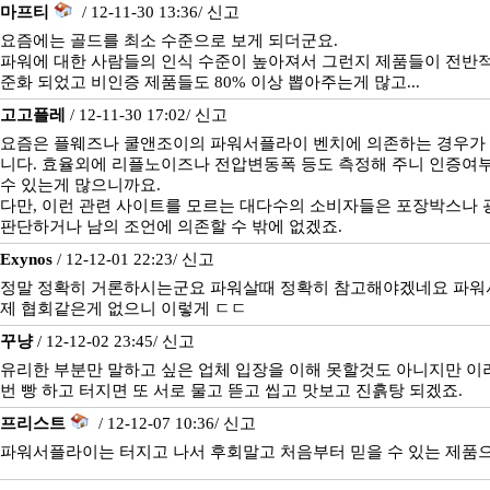
마프티
/ 12-11-30 13:36/
신고
요즘에는 골드를 최소 수준으로 보게 되더군요.
파워에 대한 사람들의 인식 수준이 높아져서 그런지 제품들이 전반
준화 되었고 비인증 제품들도 80% 이상 뽑아주는게 많고...
고고플레
/ 12-11-30 17:02/
신고
요즘은 플웨즈나 쿨앤조이의 파워서플라이 벤치에 의존하는 경우가
니다. 효율외에 리플노이즈나 전압변동폭 등도 측정해 주니 인증여부
수 있는게 많으니까요.
다만, 이런 관련 사이트를 모르는 대다수의 소비자들은 포장박스나 
판단하거나 남의 조언에 의존할 수 밖에 없겠죠.
Exynos
/ 12-12-01 22:23/
신고
정말 정확히 거론하시는군요 파워살때 정확히 참고해야겠네요 파워
제 협회같은게 없으니 이렇게 ㄷㄷ
꾸냥
/ 12-12-02 23:45/
신고
유리한 부분만 말하고 싶은 업체 입장을 이해 못할것도 아니지만 이
번 빵 하고 터지면 또 서로 물고 뜯고 씹고 맛보고 진흙탕 되겠죠.
프리스트
/ 12-12-07 10:36/
신고
파워서플라이는 터지고 나서 후회말고 처음부터 믿을 수 있는 제품으