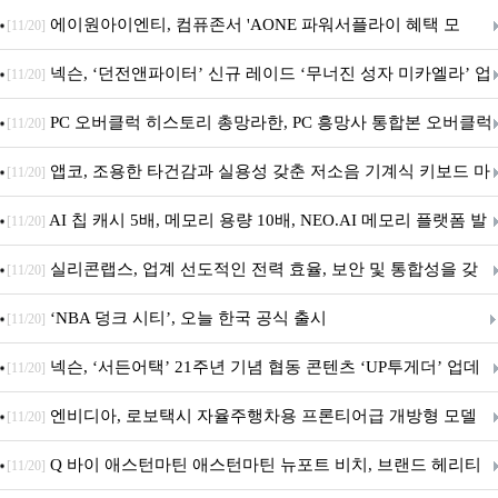
에이원아이엔티, 컴퓨존서 'AONE 파워서플라이 혜택 모
[11/20]
음.ZIP' 이벤트 진행
넥슨, ‘던전앤파이터’ 신규 레이드 ‘무너진 성자 미카엘라’ 업
[11/20]
데이트!
PC 오버클럭 히스토리 총망라한, PC 흥망사 통합본 오버클럭
[11/20]
특집(1-4편)
앱코, 조용한 타건감과 실용성 갖춘 저소음 기계식 키보드 마
[11/20]
우스 세트 'KM580' 출시
AI 칩 캐시 5배, 메모리 용량 10배, NEO.AI 메모리 플랫폼 발
[11/20]
표
실리콘랩스, 업계 선도적인 전력 효율, 보안 및 통합성을 갖
[11/20]
춘 초저전력 블루투스 LE SoC ‘BG2B’ 공개
‘NBA 덩크 시티’, 오늘 한국 공식 출시
[11/20]
넥슨, ‘서든어택’ 21주년 기념 협동 콘텐츠 ‘UP투게더’ 업데
[11/20]
이트
엔비디아, 로보택시 자율주행차용 프론티어급 개방형 모델
[11/20]
‘알파마요 2 슈퍼’ 상업적 이용 가능
Q 바이 애스턴마틴 애스턴마틴 뉴포트 비치, 브랜드 헤리티
[11/20]