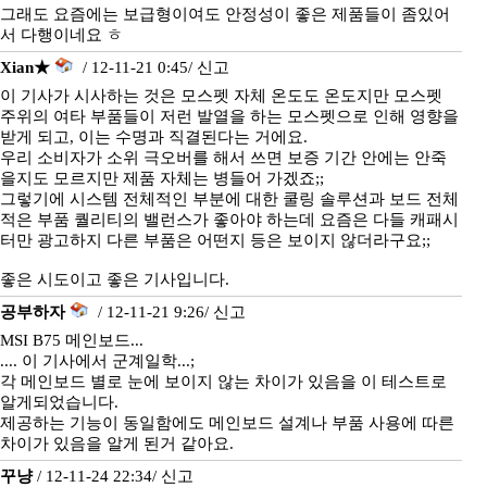
그래도 요즘에는 보급형이여도 안정성이 좋은 제품들이 좀있어
서 다행이네요 ㅎ
Xian★
/ 12-11-21 0:45/
신고
이 기사가 시사하는 것은 모스펫 자체 온도도 온도지만 모스펫
주위의 여타 부품들이 저런 발열을 하는 모스펫으로 인해 영향을
받게 되고, 이는 수명과 직결된다는 거에요.
우리 소비자가 소위 극오버를 해서 쓰면 보증 기간 안에는 안죽
을지도 모르지만 제품 자체는 병들어 가겠죠;;
그렇기에 시스템 전체적인 부분에 대한 쿨링 솔루션과 보드 전체
적은 부품 퀄리티의 밸런스가 좋아야 하는데 요즘은 다들 캐패시
터만 광고하지 다른 부품은 어떤지 등은 보이지 않더라구요;;
좋은 시도이고 좋은 기사입니다.
공부하자
/ 12-11-21 9:26/
신고
MSI B75 메인보드...
.... 이 기사에서 군계일학...;
각 메인보드 별로 눈에 보이지 않는 차이가 있음을 이 테스트로
알게되었습니다.
제공하는 기능이 동일함에도 메인보드 설계나 부품 사용에 따른
차이가 있음을 알게 된거 같아요.
꾸냥
/ 12-11-24 22:34/
신고