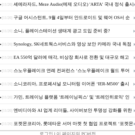
지 담은 ‘헤리티지 에디션 컬렉션’ 공개
셰에라자드, Meze Audio(메제 오디오) 'ARTA' 국내 정식 출시
[11/20]
구글 어시스턴트, 9월 4일부터 안드로이드 및 웨어 OS서 순
[11/20]
차 서비스 종료
소니, 플레이스테이션 생태계 광고 도입 준비 중?
[11/20]
Synology, SK네트웍스서비스와 영상 보안 카메라 국내 독점
[11/20]
판매 파트너십 체결
EA 550억 달러에 매각, 비상장 회사로 전환 및 대규모 해고
[11/20]
전망
스노우플레이크 연례 컨퍼런스 ‘스노우플레이크 월드 투어
[11/20]
서울’ 개최
소니코리아, 프로페셔널 모니터링 이어폰 ‘IER-M500’ 출시
[11/20]
가민, 트레이닝 플랫폼 '트레이닝픽스' 및 '트레인히로익' 인
[11/20]
수로 선수와 코치에 맞춤형 훈련 지원 확대
엔비디아와 AI 업계 리더들, 사이버보안 투명성 강화를 위한
[11/20]
SAFE 가이드라인 제안
포켓몬코리아, 롯데타운 서머 마켓 첫 협업 프로젝트 ‘포켓몬
[11/20]
로그인
|
이 페이지의 PC버전