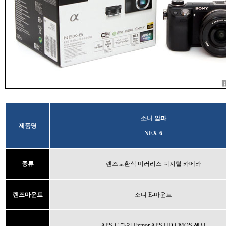
소니 알파
제품명
NEX-6
종류
렌즈교환식 미러리스 디지털 카메라
렌즈마운트
소니 E-마운트
APS-C 타입 Exmor APS HD CMOS 센서