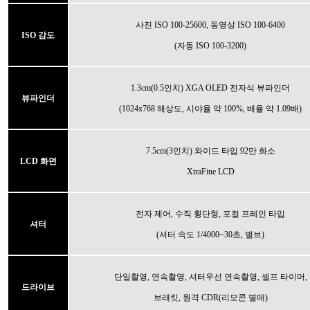
사진 ISO 100-25600, 동영상 ISO 100-6400
ISO 감도
(자동 ISO 100-3200)
1.3cm(0.5인치) XGA OLED
전자식 뷰파인더
뷰파인더
(1024x768 해상도, 시야율 약 100%, 배율 약 1.09배)
7.5cm(3인치) 와이드 타입 92만 화소
LCD 화면
XtraFine LCD
전자 제어, 수직 횡단형, 포컬 프레인 타입
셔터
(셔터 속도 1/4000~30초, 벌브)
단일촬영, 연속촬영, 셔터우선 연속촬영, 셀프 타이머,
드라이브
브래킷, 원격 CDR(리모콘 별매)