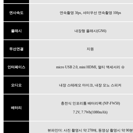
연사속도
연속촬영 3fps, 셔터우선 연속촬영 10fps
플래시
내장형 플래시(GN6)
무선연결
지원
인터페이스
micro USB 2.0, mini HDMI, 멀티 액세서리 슈
오디오
내장 스테레오 마이크, 내장 모노 스피커
충전식 인포리튬 배터리팩 (NP-FW50)
배터리
7.2V, 7.7Wh(1080mAh)
뷰파인더: 사진 촬영시 약 270매, 동영상 촬영시 약 90분