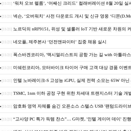
모션 진행
‘워처 오브 렐름’, ‘어쌔신 크리드’ 컬래버레이션 8월 20일 실
[11/21]
넥슨, ‘오버워치’ 사전 다운로드 개시 및 신규 영웅 ‘디몬(D.Mon
[11/21]
노르딕의 nRF9151, 위성 및 셀룰러 IoT 기반 새로운 차원의
[11/21]
기 개발 지원
네오플, 제주본사 ‘던전앤파이터’ 집중 채용 실시
[11/21]
폭스바겐코리아, '맥시멀리스트의 공항 가는 길 with 아틀라스
[11/21]
실시
미쉐린코리아, 모터바이크 타이어 구매 고객 대상 경품 이벤
[11/21]
인텔 노바레이크-S 고성능 iGPU, 실제 전력 소모는 65W 아닌 
[11/21]
TSMC, 1nm 이하 공정 구현 위한 차세대 트랜지스터 기술 개
[11/21]
암호화 영역 자체를 숨긴 오픈소스 스텔스 USB '팬텀드라이브
[11/21]
“고사양 PC 특가 득템 찬스”… G마켓, '인텔 게이머 데이' 진
[11/21]