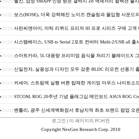
벨킨, 삼성 SMAPP 인증 받은 갤럭시 Z8 액세서리 컬렉션 출
[11/21]
보스(BOSE), 더욱 강력해진 노이즈 캔슬링과 몰입형 사운드의 
[11/21]
폰 2세대’ 출시
서린씨앤아이, 아틱 리퀴드 프리저 III 프로 시리즈 구매 고객 대
[11/21]
프로 PST 증정 프로모션 진행
시스템베이스, USB to Serial 2포트 컨버터 Multi-2/USB all 출
[11/21]
스마트카라, 5L 대용량 프리미엄 음식물 처리기 블레이드X 
[11/21]
S 출시
신일전자, 실용성과 디자인 모두 갖춘 BLDC 리모컨 선풍기 
[11/21]
커세어, 스트림덱 실행 버튼 탑재한 게이밍 마우스 나이트소드 
[11/21]
어리스 SD 출시
STCOM, ROG 20주년 기념 플래그십 메인보드 ASUS ROG Cros
[11/21]
X870E EDITION 20 국내 출시 예정
벤틀리, 광주 신세계백화점서 호남지역 최초 브랜드 팝업 오
[11/21]
로그인
|
이 페이지의 PC버전
Copyright NexGen Research Corp. 2010