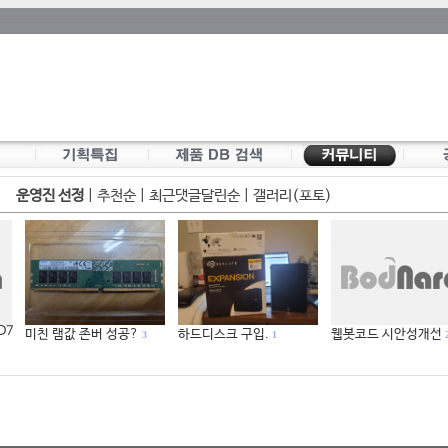
운영진 선정
|
추천순
|
최근댓글달린순
|
갤러리(포토)
 D7
미친 램값 존버 성공?
하드디스크 구입.
웹봇코드 시안성개선
3
1
2