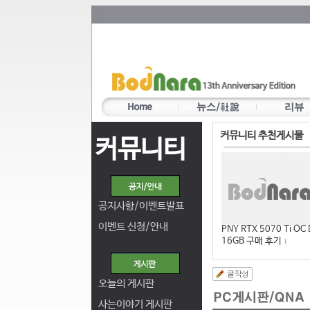
커뮤니티 추천게시물
커뮤니티
공지사항/이벤트발표
이벤트 신청/안내
PNY RTX 5070 Ti OC
16GB 구매 후기
1
오늘의 게시판
사는이야기 게시판