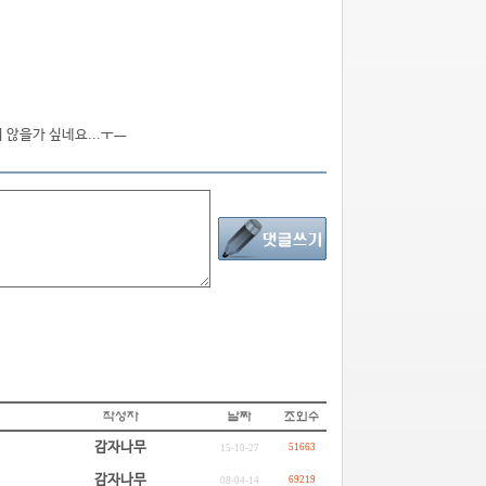
 않을가 싶네요...ㅜㅡ
감자나무
51663
15-10-27
감자나무
69219
08-04-14