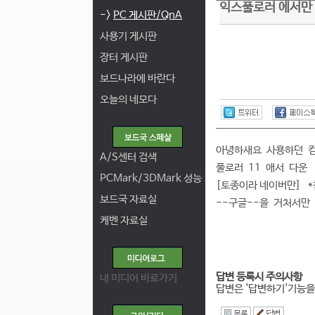
익스풀로러 에서만
->
PC 게시판/QnA
사용기 게시판
장터 게시판
보드나라에 바란다
오늘의 네모다
아녕하새요 사용하던 컴
A/S센터 검색
풀로러 11 애서 다
PCMark/3DMark 성능
[토종이라 네이버만] 
보드국 자료실
--구글--을 거처서
케벤 자료실
답변 등록시 주의사항
내 미디어 바로가기
답변은 '답변하기'기능을