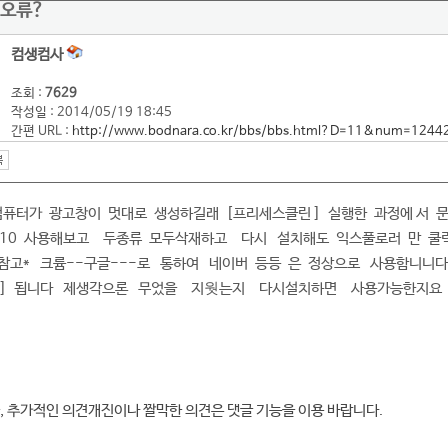
 오류?
컴생컴사
조회 :
7629
작성일 : 2014/05/19 18:45
간편 URL :
http://www.bodnara.co.kr/bbs/bbs.html?D=11&num=1244
퓨터가 광고창이 멋대로 생성하길래 [프리세스클린 ] 실행한 과정에 서
운 10 사용해보고 두종류 모두삭재하고 다시 설치해도 익스풀로러 만 쿨
*참고* 크륨--구글---로 통하여 네이버 등등 은 정상으로 사용함니니다
만 ] 됩니다 제생각으론 무었을 지웟는지 다시설치하면 사용가능한지요
, 추가적인 의견개진이나 짤막한 의견은 댓글 기능을 이용 바랍니다.