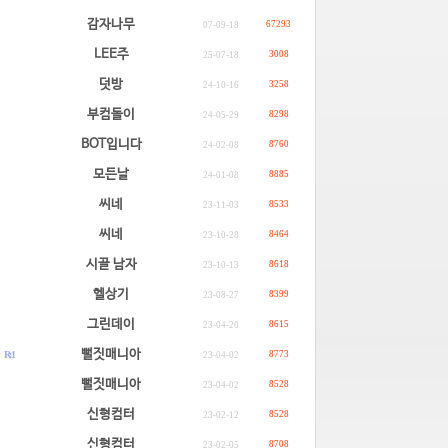
감자나무
67293
07-09-18
LEE주
3008
25-07-18
덧방
3258
24-10-16
부컴돌이
8298
24-05-29
BOT입니다
8760
24-02-08
모든날
8885
24-01-08
씨네
8533
23-11-03
씨네
8464
23-10-28
시골 남자
8618
23-10-13
헬상기
8399
23-08-27
그린데이
8615
23-04-20
.
뻘짓매니아
R: 1
8773
23-04-02
.
뻘짓매니아
8528
23-04-02
신형컴터
8528
23-02-12
신형컴터
8708
23-02-05