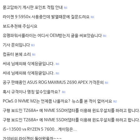
묻고답하기 게시판 포인트 적립 안내
R: 1
라이젠 9 5950x 사용중인데 발열때문에 질문드려요
R: 1
보드추천해 주십시요
유명파워서플라이는 어디서 OEM받는지 글을 써보았습니다
R: 1
기사 문의입니다
R: 3
컴퓨터 본체 소리
R: 1
씨네 님에의해 삭제된글입니다.
R: 1
씨네 님에의해 삭제된글입니다.
R: 1
공구 판매중인 ASUS ROG MAXIMUS Z690 APEX 가격문의
R: 1
혹시 규격이나 명칭 알수있을까요?
R: 1
PCIe5.0 NVME M2는 언제쯤 나올까요? 뉴스를 본 적이 없어서요
R: 2
구형 보드인 TZ68A+ 에 NVME SSD어댑터를 이용해 윈도우설치를 하려고 합니다
구형 보드인 TZ68A+ 에 NVME SSD어댑터를 이용해 윈도우설치를 하려고 합니다
i5-13500 vs RYZEN 5 7600...게이밍은...
가성비의 라이젠이 돌아왔을까~~~