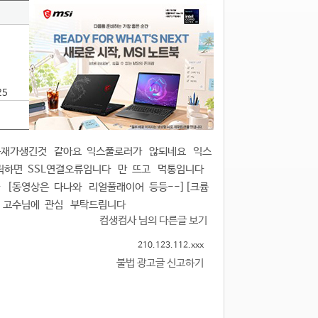
25
 문재가생긴것 같아요 익스풀로러가 않되네요 익스
릭하면 SSL연결오류임니다 만 뜨고 먹통임니다
 [동영상은 다나와 리얼풀래이어 등등--][크륨
 고수님에 관심 부탁드림니다
컴생컴사 님의 다른글 보기
210.123.112.xxx
불법 광고글 신고하기