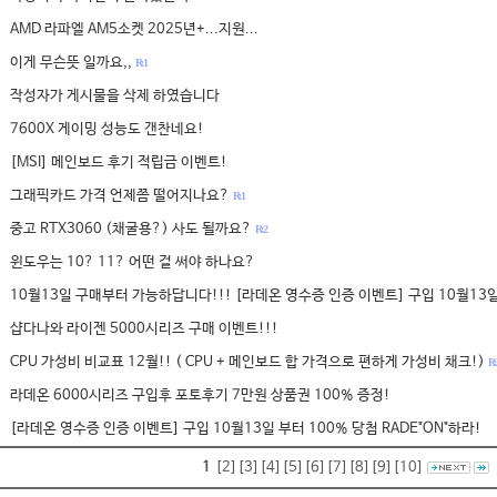
AMD 라파엘 AM5소켓 2025년+...지원...
이게 무슨뜻 일까요,,
R: 1
작성자가 게시물을 삭제 하였습니다
7600X 게이밍 성능도 갠찬네요!
[MSI] 메인보드 후기 적립금 이벤트!
그래픽카드 가격 언제쯤 떨어지나요?
R: 1
중고 RTX3060 (채굴용?) 사도 될까요?
R: 2
윈도우는 10? 11? 어떤 걸 써야 하나요?
10월13일 구매부터 가능하답니다!!! [라데온 영수증 인증 이벤트] 구입 10월13일
샵다나와 라이젠 5000시리즈 구매 이벤트!!!
CPU 가성비 비교표 12월!! ( CPU + 메인보드 합 가격으로 편하게 가성비 채크!)
R: 
라데온 6000시리즈 구입후 포토후기 7만원 상품권 100% 증정!
[라데온 영수증 인증 이벤트] 구입 10월13일 부터 100% 당첨 RADE"ON"하라!
1
[2]
[3]
[4]
[5]
[6]
[7]
[8]
[9]
[10]