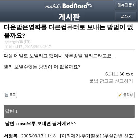
다운받은영화를 다른컴퓨터로 보내는 방법이 없
을까요?
gotargets38 (ID)
조회 :
4117
, 2005/09/13 03:17
다음 메일로 보낼려고 했더니 하루종일 걸리드라고요...
빨리 보낼수있는 방법이 머 없을까요?
61.111.36.xxx
불법 광고글 신고하기
답변 1
답변 : msn으루 보내면 될거에요^^
서형복
2005/09/13 11:18
[이의제기/추가질문]
[부실답변 신고]