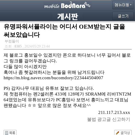
유명파워서플라이는 어디서 OEM받는지 글을
써보았습니다
부컴돌이
조회 :
8305
, 2024/05/29 23:44
제 블로그 홍보일수 있겠지만 폰으로 하다보니 너무 길어서 블로
그 링크를 걸어두겠습니다.
다들 많이 아시겠지만
혹여나 좀 헷갈려하시는 분들을 위해 남겨드립니다
https://m.blog.naver.com/bucomdory/223444504007
PS) 감자나무 대표님 유튜브 잘보고 있습니다.
제 첫컴퓨터는 펜2셀러론 433에 128메가 SDRAM에 리바TNT2M
64였었는데 유튜브보다가 PC흥망사 보면서 흥미느끼고 대표님
팬됐습니다 ㅎㅎ 앞으로 많은 정보 주세요^^
211.117.213.xxx
불법 광고글 신고하기