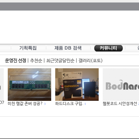
운영진 선정
|
추천순
|
최근댓글달린순
|
갤러리(포토)
 D7
미친 램값 존버 성공?
하드디스크 구입.
웹봇코드 시안성개선
3
1
2