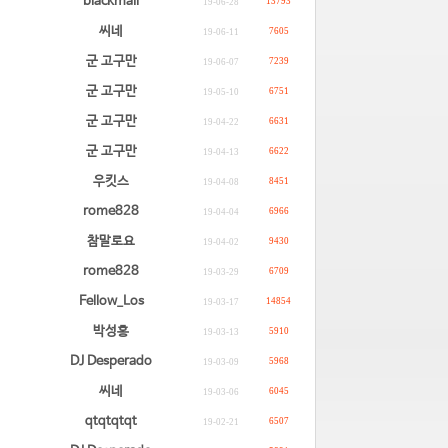
blackmail
13793
19-06-28
씨네
7605
19-06-11
군 고구만
7239
19-06-07
군 고구만
6751
19-05-10
군 고구만
6631
19-04-22
군 고구만
6622
19-04-13
우킷스
8451
19-04-08
rome828
6966
19-04-04
참말로요
9430
19-04-02
rome828
6709
19-03-29
Fellow_Los
14854
19-03-17
박성홍
5910
19-03-13
DJ Desperado
5968
19-03-09
씨네
6045
19-03-06
qtqtqtqt
6507
19-02-21