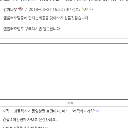
감자나무
/ 2018-08-27 16:33 /
IP
/
신고
/
셀률러모델중에 안되는제품을 찾아보기 힘들것같습니다.
셀률러모델로 구매하시면 될듯합니다.
오직... 넷플릭스와 동영상만 볼건데요, 어느 그래픽카드가??
R: 2
컨셉D 이건진짜 사보고 싶긴하네요..