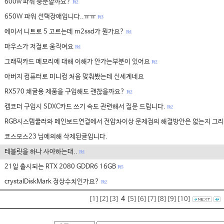
600w 파워 충분할까요?
R: 2
650W 파워 선택장애입니다..ㅠㅠ
R: 3
에이서 니트로 5 고르는데 m2ssd가 뭔가요?
R: 1
마우스가 저절로 움직여요
R: 1
그래픽카드 메모리에 대해 이해가 안가는부분이 있어요
R: 2
아버지 컴퓨터로 미니컴 처음 맞춰봤는데 신세계네요
RX570 채굴용 제품을 구입해도 괜찮을까요?
R: 2
캠코더 구입시 SDXC카드 쓰기 속도 관련해서 질문 드립니다.
R: 2
RGB시스템쿨러와 메인보드연결에서 전압차이상 문제점의 해결방안은 없는지 그리.
코스모스23 님에의해 삭제된글입니다.
테블릿을 하나 사야하는대..
R: 1
21일 출시되는 RTX 2080 GDDR6 16GB
R: 5
crystalDiskMark 정상수치인가요?
R: 2
[1]
[2]
[3]
4
[5]
[6]
[7]
[8]
[9]
[10]