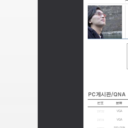
VGA
23722
VGA
23721