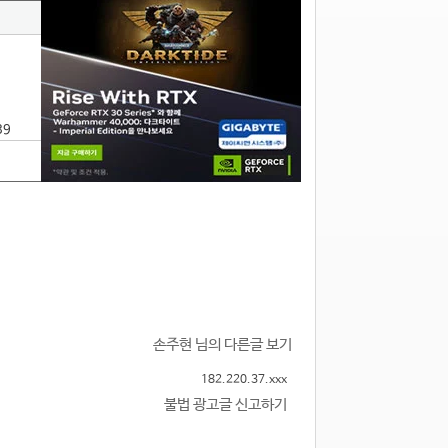
39
손주현 님의 다른글 보기
182.220.37.xxx
불법 광고글 신고하기