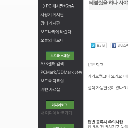
테블릿을 하나 사야
->
PC 게시판/QnA
사용기 게시판
장터 게시판
보드나라에 바란다
오늘의 네모다
A/S센터 검색
LTE 되고......
PCMark/3DMark 성능
카카오뱅크나 요기요+
보드국 자료실
설치 가능한것이 있나요
케벤 자료실
내 미디어 바로가기
답변 등록시 주의사항
답변은 '답변하기'기능을