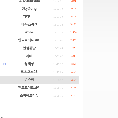
DJ Desperado
5891
19-02-21
XLyOung
7919
19-02-19
기디비니
6019
19-01-29
마우스귀신
10102
19-01-26
amos
11436
19-01-13
안드로이드보이
13632
19-01-07
인생한방
8426
19-01-04
씨네
7798
19-01-02
.
정재성
R: 1
7057
18-11-27
코스모스23
6717
18-11-05
손주현
5617
18-08-27
안드로이드보이
6135
18-08-16
소비에트마치
5770
18-08-15