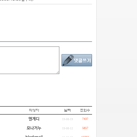
엔게디
7437
19-08-19
모나거누
5857
19-08-12