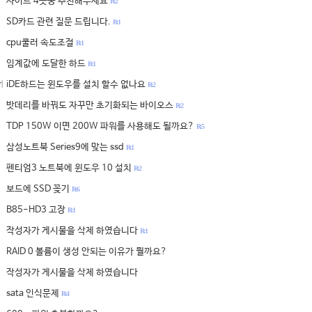
사이트 4곳중 추천해주세요
R: 2
SD카드 관련 질문 드립니다.
R: 1
cpu쿨러 속도조절
R: 1
임계값에 도달한 하드
R: 1
iDE하드는 윈도우를 설치 할수 없나요
어
R: 2
밧데리를 바꿔도 자꾸만 초기화되는 바이오스
R: 2
TDP 150W 이면 200W 파워를 사용해도 될까요?
R: 5
삼성노트북 Series9에 맞는 ssd
R: 1
펜티엄3 노트북에 윈도우 10 설치
R: 2
보드에 SSD 꽂기
R: 6
B85-HD3 고장
R: 1
작성자가 게시물을 삭제 하였습니다
R: 1
RAID 0 볼륨이 생성 안되는 이유가 뭘까요?
작성자가 게시물을 삭제 하였습니다
sata 인식문제
R: 4