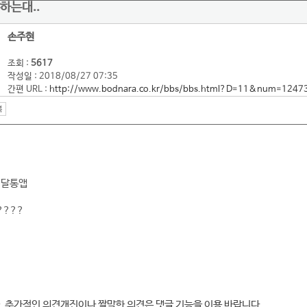
하는대..
손주현
조회 :
5617
작성일 : 2018/08/27 07:35
간편 URL :
http://www.bodnara.co.kr/bbs/bbs.html?D=11&num=1247
배달통앱
????
, 추가적인 의견개진이나 짤막한 의견은 댓글 기능을 이용 바랍니다.