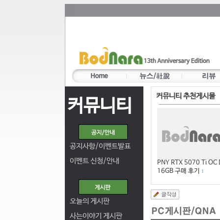
커뮤니티 추천게시물
커뮤니티
공지사항/이벤트발표
이벤트 신청/안내
PNY RTX 5070 Ti OC
16GB 구매 후기
1
오늘의 게시판
사는이야기 게시판