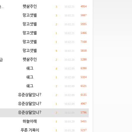
햇살주인
..
4954
3
10.02.21
망고샛별
5667
3
10.02.21
망고샛별
5935
2
10.02.21
망고샛별
5466
1
10.02.21
망고샛별
7168
1
10.02.21
망고샛별
5818
9
10.02.21
햇살주인
A급
5288
2
10.02.20
쉐그
6390
4
10.02.09
쉐그
5324
1
10.02.09
쉐그
6521
2
10.02.09
유준상닮았나?
6135
2
10.02.09
유준상닮았나?
4967
1
10.02.09
유준상닮았나?
5796
2
10.02.09
하늘아래
5411
1
10.01.29
푸른 거북이
5217
1
10.01.28