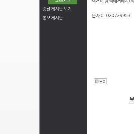
직거래 및 택배거래시(
옛날 게시판 보기
문자.01020739953
홍보 게시판
I