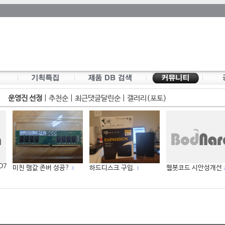
운영진 선정
|
추천순
|
최근댓글달린순
|
갤러리(포토)
 D7
미친 램값 존버 성공?
하드디스크 구입.
웹봇코드 시안성개선
3
1
2