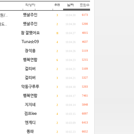
햇살주인
/..
6173
3
10.04.30
햇살주인
도..
5200
2
10.04.30
참 잘했어요
4815
11
10.04.27
Tuna☆09
4637
4
10.04.26
장석용
5119
2
10.04.26
행복연합
5215
6
10.04.23
걸리버
5109
2
10.04.21
걸리버
5327
3
10.04.21
악동구루루
5203
3
10.04.18
행복연합
7461
3
10.04.17
지지네
5848
2
10.04.14
검프lee
6097
4
10.03.15
엔게디
6413
2
10.03.09
똥파
6652
2
10.02.23