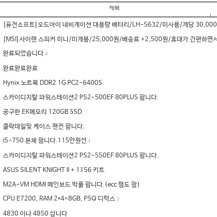
[퓨전소프트]오드아이 네비게이션 대용량 배터리/LH-5632/미사용/개당 30,000원
[MSI]사이렌 스피커 미니/미개봉/25,000원/배송료 +2,500원/휴대가 간편하면서
완료되었습니다
4
완료완료완료
Hynix 노트북 DDR2 1G PC2-6400S
스카이디지탈 파워스테이션2 PS2-500EF 80PLUS 팝니다.
공구한 EK메모리 120GB SSD
클락데일및 케이스 팬컨 팝니다.
i5-750 본체 팜니다.115만원선
1
스카이디지탈 파워스테이션2 PS2-550EF 80PLUS 팝니다.
ASUS SILENT KNIGHT II + 1156 키트
M2A-VM HDMI 메인보드 박풀 팝니다.(ecc 램도 팜)
CPU E7200, RAM 2*4=8GB, P5Q 디럭스
2
4830 이나 4850 삽니다