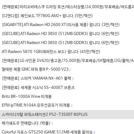
[판매완료]마리오바데스쿠 드라잉 로션/테스터상품/24,000원/무료배송/여드름과
[디앤디컴] 메인보드 TF780G AM2+ 팝니다.(5만/택선)
[GIGABYTE]ATI Radeon HD 2600 XT(미사용 제품) 팝니다.(3만/택선)
[GECUBE]ATI Radeon HD 3850 (512MB GDDR3) 팝니다.(6만/택선)
[GECUBE]ATI Radeon HD 3850 (512MB GDDR3) 팝니다.(6만/택선)
ATI Radeon 5870 1GB(레퍼런스 보드) 팝니다.(45만/택선)
[판매완료]LG 샤인폰 SV420/중고폰/75,000원/무료배송/SK텔레콤/2G/풀박/
필테한 제품 GMC 파워 풍III P-5000 V23
2
[판매완료] 스피커 YAMAHA NX-A01 블랙
1
[판매완료] 새제품 시소닉 SS-400ET 브론즈
Britz BR-1000A Wine 미개봉
EFM ipTIME N104A 유무선공유기 미개봉
2
스카이디지탈 파워스테이션2 PS2-T350EF 80PLUS
메가쉐도우 판매합니다.(박풀)
1
Colorful 지포스 GTS250 iGAME 512MB 새제품 팔아요
4