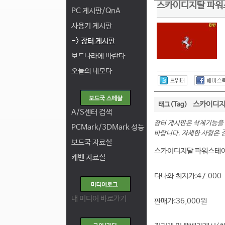
스카이디지탈 파워스테
PC 게시판/QnA
사용기 게시판
->
장터 게시판
보드나라에 바란다
오늘의 네모다
스카이디
태그(Tag)
A/S센터 검색
장터 게시판은 삭제기능을
PCMark/3DMark 성능
바랍니다. 자세한 사항은
보드국 자료실
스카이디지탈 파워스테이션2
케벤 자료실
다나와 최저가:47.000
내 미디어 바로가기
판매가:36,000원