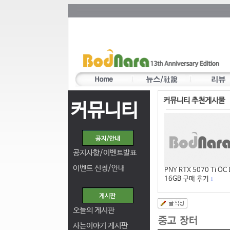
커뮤니티 추천게시물
커뮤니티
공지사항/이벤트발표
이벤트 신청/안내
PNY RTX 5070 Ti OC
16GB 구매 후기
1
오늘의 게시판
사는이야기 게시판