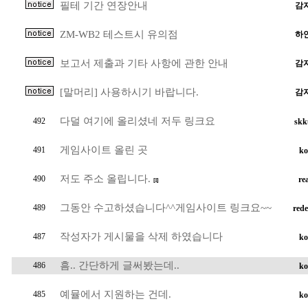
필테 기간 연장안내
감
ZM-WB2 테스트시 유의점
하
보고서 제출과 기타 사항에 관한 안내
감
[말머리] 사용하시기 바랍니다.
감
다덜 여기에 올리셨네 저두 링크요
492
skk
게임사이트 올린 곳
491
ko
저도 주소 올립니다.
490
re
[1]
그동안 수고하셨습니다^^게임사이트 링크요~~
489
rede
작성자가 게시물을 삭제 하였습니다
487
ko
흠.. 간단하게 글써봤는데..
486
ko
예뮬에서 지원하는 건데.
485
ko