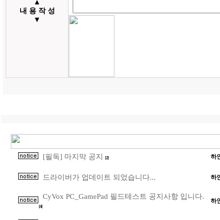
▲
내 용 작 성
▼
[필독] 마지막 공지
하
[2]
드라이버가 업데이트 되었습니다...
하
CyVox PC_GamePad 필드테스트 공지사항 입니다.
하
[4]