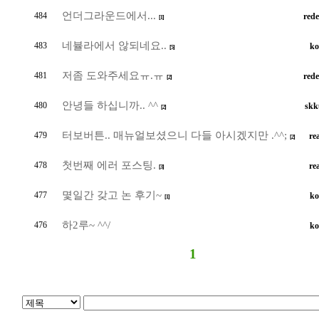
언더그라운드에서...
484
rede
[1]
네뷸라에서 않되네요..
483
ko
[5]
저좀 도와주세요ㅠ.ㅠ
481
rede
[2]
안녕들 하십니까.. ^^
480
skk
[2]
터보버튼.. 매뉴얼보셨으니 다들 아시겠지만 .^^;
479
re
[2]
첫번째 에러 포스팅.
478
re
[3]
몇일간 갖고 논 후기~
477
ko
[1]
하2루~ ^^/
476
ko
1