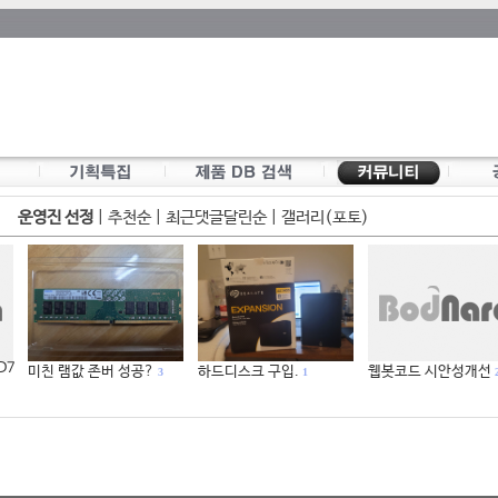
운영진 선정
|
추천순
|
최근댓글달린순
|
갤러리(포토)
 D7
미친 램값 존버 성공?
하드디스크 구입.
웹봇코드 시안성개선
3
1
2