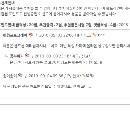
추천제안내
좋은 게시물에는 추천을 할 수 있습니다.추천이 5 이상이면 메인페이지 헤드라인에 게
적립된 포인트로 진행중인 이벤트에 참여하시어 경품을 받아가실 수 있습니다.
인트안내 글작성 : 20점, 추천클릭 : 2점, 추천받은사람 2점, 댓글작성 : 4점
(2008
허접프로그래머
/ 2010-09-03 22:08 /
IP
/
신고
/
이분은 핸드폰 대리점하시나 보네요. 매번 특정 카페에 올라온 공구정보만 올리시네요
공부하자
/ 2010-09-03 23:18/
자국
/
신고
/
운영진이 자르지 않는 걸 보면, 이정도는 허용이 되나봐요. ㅎ
송이송이
/ 2010-09-04 09:36 /
IP
/
신고
/
뭐 관심있는 분은 필요한 정보일 수 있겠네요. 전 베쯔니...