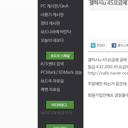
갤럭시u 45요금제
PC 게시판/QnA
사용기 게시판
장터 게시판
보드나라에 바란다
오늘의 네모다
갤럭시u 45요금제 공짜
A/S센터 검색
원금 432,000 45요
PCMark/3DMark 성능
http://cafe.naver.
보드국 자료실
주말에만 하는거 같은데 늦
케벤 자료실
회원가입안해도 글읽을수
내 미디어 바로가기