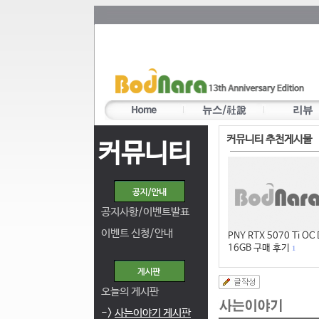
커뮤니티 추천게시물
커뮤니티
공지사항/이벤트발표
이벤트 신청/안내
PNY RTX 5070 Ti OC
16GB 구매 후기
1
오늘의 게시판
->
사는이야기 게시판