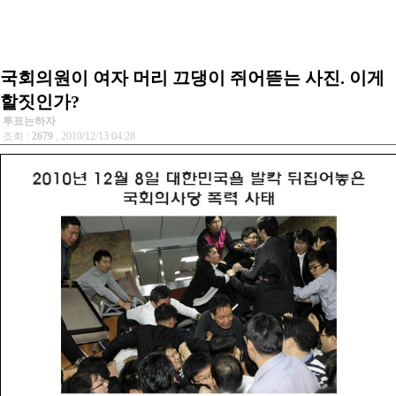
국회의원이 여자 머리 끄댕이 쥐어뜯는 사진. 이게
할짓인가?
투표는하자
조회 :
2679
, 2010/12/13 04:28