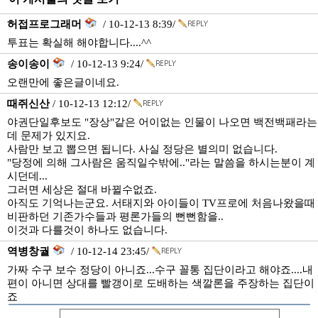
허접프로그래머
/ 10-12-13 8:39/
투표는 확실해 해야합니다....^^
송이송이
/ 10-12-13 9:24/
오랜만에 좋은글이네요.
때쥐신산
/ 10-12-13 12:12/
야권단일후보도 "장상"같은 어이없는 인물이 나오면 백전백패라는
데 문제가 있지요.
사람만 보고 뽑으면 됩니다. 사실 정당은 별의미 없습니다.
"당정에 의해 그사람은 움직일수밖에.."라는 말씀을 하시는분이 계
시던데...
그러면 세상은 절대 바뀔수없죠.
아직도 기억나는군요. 서태지와 아이들이 TV프로에 처음나왔을때
비판하던 기존가수들과 평론가들의 뻔뻔함을..
이것과 다를것이 하나도 없습니다.
역병창궐
/ 10-12-14 23:45/
가짜 수구 보수 정당이 아니죠...수구 꼴통 집단이라고 해야죠....내
편이 아니면 상대를 빨갱이로 도배하는 색깔론을 주장하는 집단이
죠