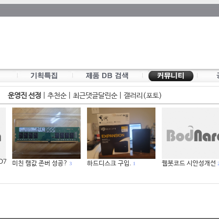
운영진 선정
|
추천순
|
최근댓글달린순
|
갤러리(포토)
 D7
미친 램값 존버 성공?
하드디스크 구입.
웹봇코드 시안성개선
3
1
2