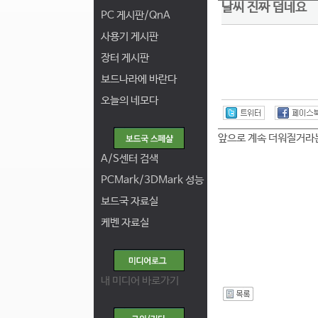
날씨 진짜 덥네요
PC 게시판/QnA
사용기 게시판
장터 게시판
보드나라에 바란다
오늘의 네모다
앞으로 계속 더워질거라
A/S센터 검색
PCMark/3DMark 성능
보드국 자료실
케벤 자료실
내 미디어 바로가기
I