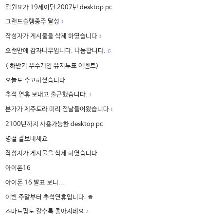
김원표가 19세이던 2007년 desktop pc
그랜드슬램종주 달성
3
작성자가 게시물을 삭제 하였습니다
3
오랜만에 감자나무입니다. 나눔합니다.
15
< 하반기 우수게임 유저투표 이벤트>
오늘도 수고하셨습니다.
추석 연휴 보내고 출근했습니다.
1
본가가 제주도라 미리 전날들어왔습니다
1
2100년까지 사용가능한 desktop pc
명절 잘보내세요
작성자가 게시물을 삭제 하였습니다
아이폰16
아이폰 16 발표 보니...
이번 주말부터 추석연휴입니다. ㅎ
스마트팜도 갈수록 좋아지네요
2