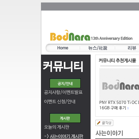
커뮤니티 추천게시물
커뮤니티
공지사항/이벤트발표
이벤트 신청/안내
PNY RTX 5070 Ti OC
16GB 구매 후기
1
오늘의 게시판
->
사는이야기 게시판