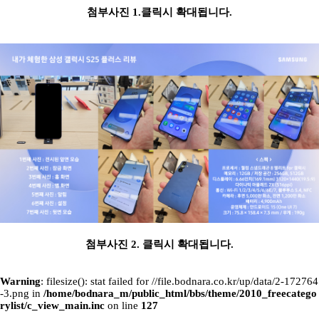
첨부사진 1.클릭시 확대됩니다.
첨부사진 2. 클릭시 확대됩니다.
Warning
: filesize(): stat failed for //file.bodnara.co.kr/up/data/2-172764
-3.png in
/home/bodnara_m/public_html/bbs/theme/2010_freecatego
rylist/c_view_main.inc
on line
127