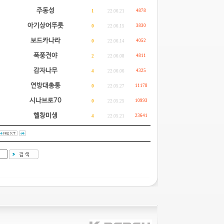
주동성
4878
1
22.06.21
아기상어뚜룻
3830
0
22.06.15
보드카나라
4052
0
22.06.14
폭풍전야
4811
2
22.06.08
감자나무
4325
4
22.06.06
연방대총통
11178
0
22.05.27
시나브로70
10993
0
22.05.25
헬창미생
23641
4
22.05.21