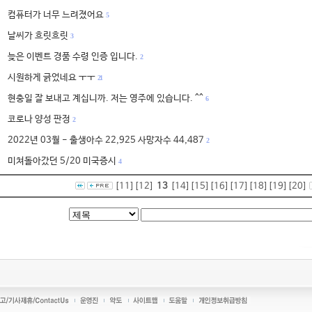
컴퓨터가 너무 느려졌어요
5
날씨가 흐릿흐릿
3
늦은 이벤트 경품 수령 인증 입니다.
2
시원하게 긁었네요 ㅜㅜ
21
현충일 잘 보내고 계십니까. 저는 영주에 있습니다. ^^
6
코로나 양성 판정
2
2022년 03월 - 출생아수 22,925 사망자수 44,487
2
미쳐돌아갔던 5/20 미국증시
4
[11]
[12]
13
[14]
[15]
[16]
[17]
[18]
[19]
[20]