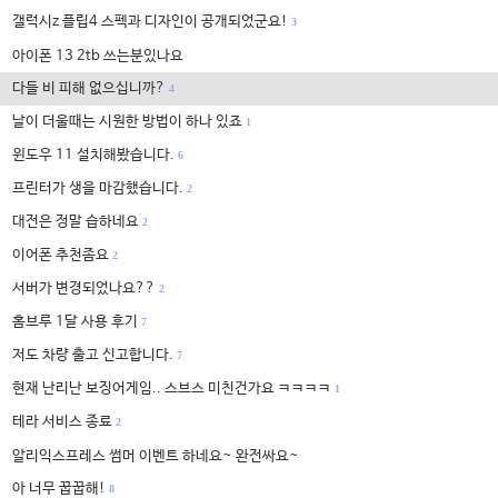
갤럭시z 플립4 스펙과 디자인이 공개되었군요!
3
아이폰 13 2tb 쓰는분있나요
다들 비 피해 없으십니까?
4
날이 더울때는 시원한 방법이 하나 있죠
1
윈도우 11 설치해봤습니다.
6
프린터가 생을 마감했습니다.
2
대전은 정말 습하네요
2
이어폰 추천좀요
2
서버가 변경되었나요??
2
홈브루 1달 사용 후기
7
저도 차량 출고 신고합니다.
7
현재 난리난 보징어게임.. 스브스 미친건가요 ㅋㅋㅋㅋ
1
테라 서비스 종료
2
알리익스프레스 썸머 이벤트 하네요~ 완전싸요~
아 너무 꿉꿉해!
8