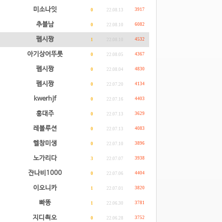
미소나잇
3917
0
22.08.13
추블남
6082
0
22.08.10
펩시짱
4532
1
22.08.10
아기상어뚜룻
4367
0
22.08.05
펩시짱
4830
0
22.08.04
펩시짱
4134
0
22.07.20
kwerhjf
4403
0
22.07.16
홍대주
3629
0
22.07.13
레볼루션
4083
0
22.07.13
헬창미생
3896
0
22.07.10
노가리다
3938
3
22.07.07
잔나비1000
4404
0
22.07.06
이오니카
3820
1
22.07.01
빠똥
3781
1
22.06.30
지디쵝오
3752
0
22.06.28