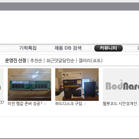
운영진 선정
|
추천순
|
최근댓글달린순
|
갤러리(포토)
 D7
미친 램값 존버 성공?
하드디스크 구입.
웹봇코드 시안성개선
3
1
2