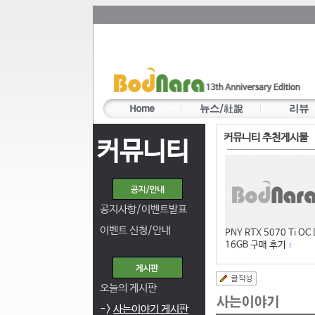
커뮤니티 추천게시물
커뮤니티
공지사항/이벤트발표
이벤트 신청/안내
PNY RTX 5070 Ti OC
16GB 구매 후기
1
오늘의 게시판
->
사는이야기 게시판