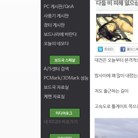
다들 비 피해 없으
PC 게시판/QnA
사용기 게시판
장터 게시판
보드나라에 바란다
오늘의 네모다
대전은 오늘부터 본격적으
A/S센터 검색
밤사이에 꽤 많이 내렸는
PCMark/3DMark 성능
보드국 자료실
저도 출근하는 길이
케벤 자료실
고속도로 톨게이트 쪽으
내 미디어 바로가기