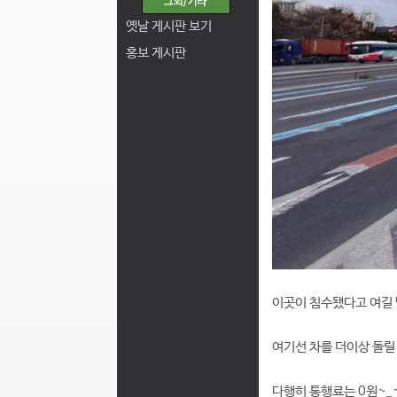
옛날 게시판 보기
홍보 게시판
이곳이 침수됐다고 여길 
여기선 차를 더이상 돌릴
다행히 통행료는 0원~_