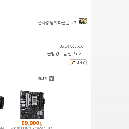
펩시짱 님의 다른글 보기
106.247.65.xxx
불법 광고글 신고하기