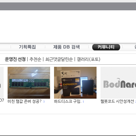
운영진 선정
|
추천순
|
최근댓글달린순
|
갤러리(포토)
 D7
미친 램값 존버 성공?
하드디스크 구입.
웹봇코드 시안성개선
3
1
2