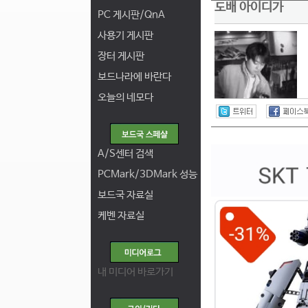
도배 아이디가
PC 게시판/QnA
사용기 게시판
장터 게시판
보드나라에 바란다
오늘의 네모다
A/S센터 검색
PCMark/3DMark 성능
보드국 자료실
케벤 자료실
내 미디어 바로가기