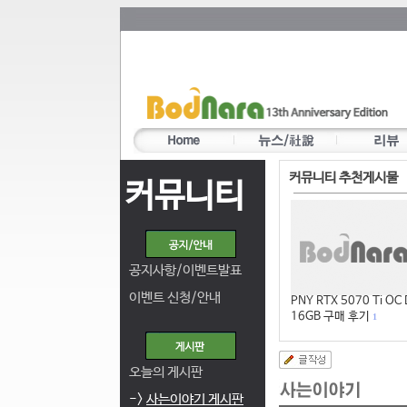
커뮤니티 추천게시물
커뮤니티
공지사항/이벤트발표
이벤트 신청/안내
PNY RTX 5070 Ti OC
16GB 구매 후기
1
오늘의 게시판
->
사는이야기 게시판