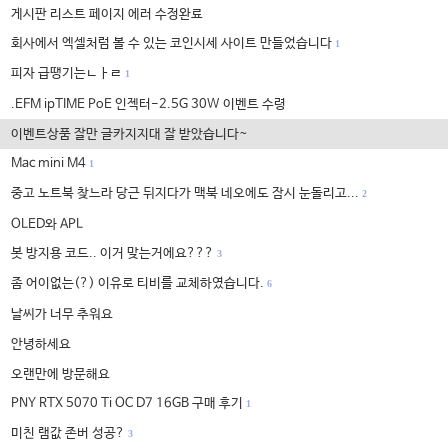
게시판 리스트 페이지 에러 수정완료
회사에서 엑셀처럼 볼 수 있는 코인시세 사이트 만들었습니다
1
피자 급땡기는ㄴㅏㄹ
1
.EFM ipTIME PoE 인젝터-2.5G 30W 이벤트 수령
이벤트상품 잘만 글카지지대 잘 받았습니다~
Mac mini M4
1
중고 노트북 찾느라 당근 뒤지다가 맥북 네오에도 잠시 눈돌리고...
2
OLED와 APL
봇 방지용 코드.. 이거 맞는거에요???
3
좀 어이없는(?) 이유로 티비를 교체하였습니다.
6
날씨가 너무 추워요
안녕하세요
오랜만에 방문해요
PNY RTX 5070 Ti OC D7 16GB 구매 후기
1
미친 램값 존버 성공?
3