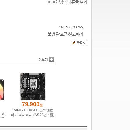
=_=? 님의 다른글 보기
218.53.180.xxx
불법 광고글 신고하기