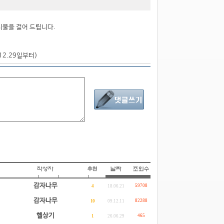
시물을 걸어 드립니다.
.12.29일부터)
감자나무
59708
4
18.06.21
감자나무
82288
10
09.12.11
헬상기
465
1
26.06.29