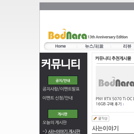
커뮤니티 추천게시물
커뮤니티
공지사항/이벤트발표
이벤트 신청/안내
PNY RTX 5070 Ti OC
16GB 구매 후기
1
오늘의 게시판
->
사는이야기 게시판