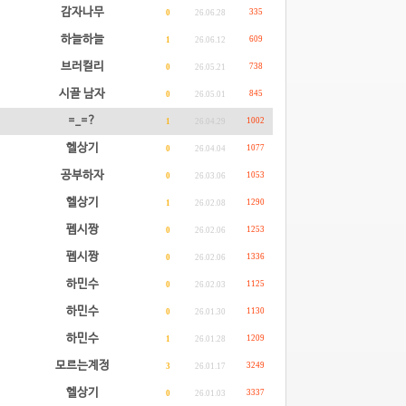
감자나무
335
0
26.06.28
하늘하늘
609
1
26.06.12
브러컬리
738
0
26.05.21
시골 남자
845
0
26.05.01
=_=?
1002
1
26.04.29
헬상기
1077
0
26.04.04
공부하자
1053
0
26.03.06
헬상기
1290
1
26.02.08
펩시짱
1253
0
26.02.06
펩시짱
1336
0
26.02.06
하민수
1125
0
26.02.03
하민수
1130
0
26.01.30
하민수
1209
1
26.01.28
모르는계정
3249
3
26.01.17
헬상기
3337
0
26.01.03