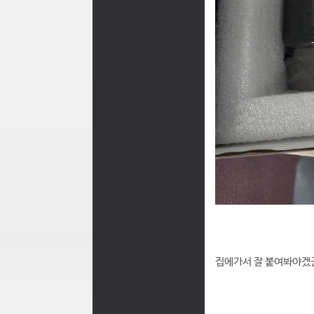
집에가서 잘 붙여봐야겠