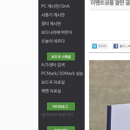
이벤트상품 잘만 
PC 게시판/QnA
사용기 게시판
장터 게시판
보드나라에 바란다
오늘의 네모다
A/S센터 검색
PCMark/3DMark 성능
보드국 자료실
케벤 자료실
내 미디어 바로가기