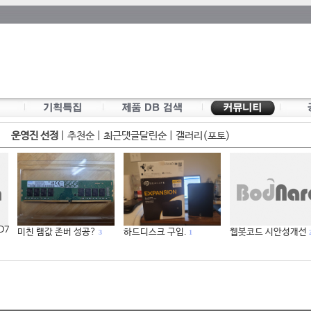
운영진 선정
|
추천순
|
최근댓글달린순
|
갤러리(포토)
 D7
미친 램값 존버 성공?
하드디스크 구입.
웹봇코드 시안성개선
3
1
2