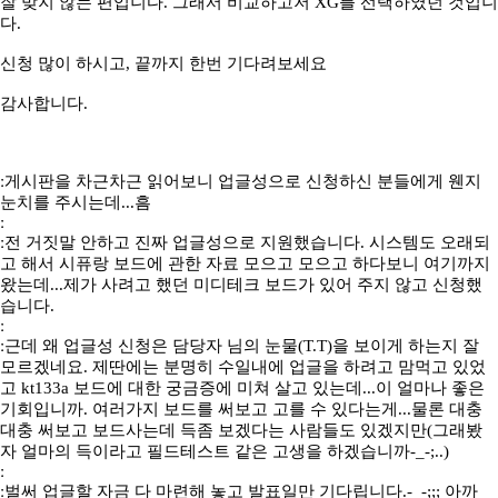
잘 맞지 않는 편입니다. 그래서 비교하고저 XG를 선택하였던 것입니
다.
신청 많이 하시고, 끝까지 한번 기다려보세요
감사합니다.
ː게시판을 차근차근 읽어보니 업글성으로 신청하신 분들에게 웬지
눈치를 주시는데...흠
ː
ː전 거짓말 안하고 진짜 업글성으로 지원했습니다. 시스템도 오래되
고 해서 시퓨랑 보드에 관한 자료 모으고 모으고 하다보니 여기까지
왔는데...제가 사려고 했던 미디테크 보드가 있어 주지 않고 신청했
습니다.
ː
ː근데 왜 업글성 신청은 담당자 님의 눈물(T.T)을 보이게 하는지 잘
모르겠네요. 제딴에는 분명히 수일내에 업글을 하려고 맘먹고 있었
고 kt133a 보드에 대한 궁금증에 미쳐 살고 있는데...이 얼마나 좋은
기회입니까. 여러가지 보드를 써보고 고를 수 있다는게...물론 대충
대충 써보고 보드사는데 득좀 보겠다는 사람들도 있겠지만(그래봤
자 얼마의 득이라고 필드테스트 같은 고생을 하겠습니까-_-;..)
ː
ː벌써 업글할 자금 다 마련해 놓고 발표일만 기다립니다.-_-;;; 아까