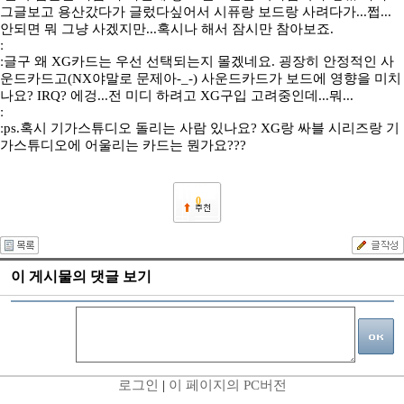
그글보고 용산갔다가 글렀다싶어서 시퓨랑 보드랑 사려다가...쩝...
안되면 뭐 그냥 사겠지만...혹시나 해서 잠시만 참아보죠.
ː
ː글구 왜 XG카드는 우선 선택되는지 몰겠네요. 굉장히 안정적인 사
운드카드고(NX야말로 문제아-_-) 사운드카드가 보드에 영향을 미치
나요? IRQ? 에겅...전 미디 하려고 XG구입 고려중인데...뭐...
ː
ːps.혹시 기가스튜디오 돌리는 사람 있나요? XG랑 싸블 시리즈랑 기
가스튜디오에 어울리는 카드는 뭔가요???
0
이 게시물의 댓글 보기
로그인
|
이 페이지의 PC버전