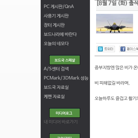
[8월 7일 (화) 출
PC 게시판/QnA
사용기 게시판
장터 게시판
보드나라에 바란다
오늘의 네모다
중부지방엔 많은 비가 온
A/S센터 검색
PCMark/3DMark 성능
비 피해없길 바라며,
보드국 자료실
케벤 자료실
오늘하루도 즐겁고 활기차
내 미디어 바로가기