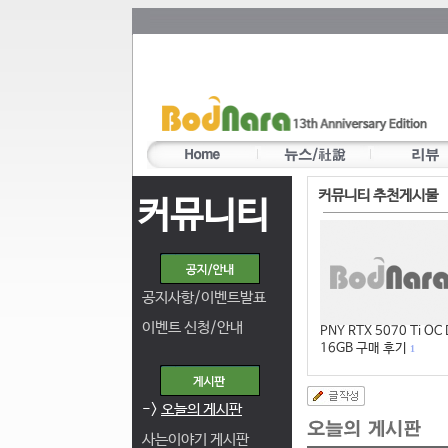
커뮤니티 추천게시물
커뮤니티
공지사항/이벤트발표
이벤트 신청/안내
PNY RTX 5070 Ti OC
16GB 구매 후기
1
->
오늘의 게시판
사는이야기 게시판