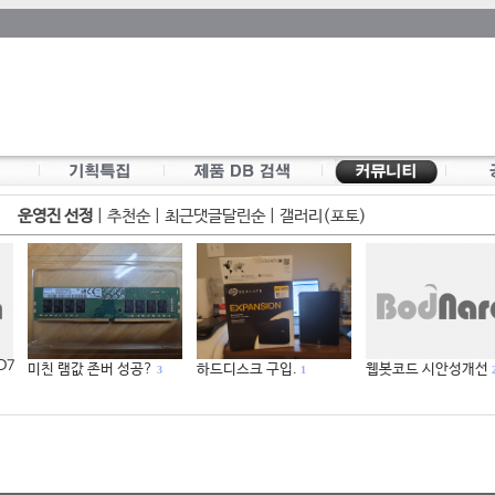
운영진 선정
|
추천순
|
최근댓글달린순
|
갤러리(포토)
 D7
미친 램값 존버 성공?
하드디스크 구입.
웹봇코드 시안성개선
3
1
2