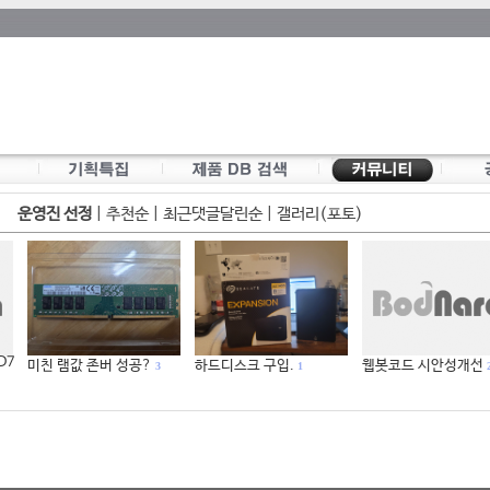
운영진 선정
|
추천순
|
최근댓글달린순
|
갤러리(포토)
 D7
미친 램값 존버 성공?
하드디스크 구입.
웹봇코드 시안성개선
3
1
2