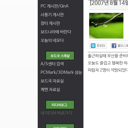
[2007년 8월 1
PC 게시판/QnA
사용기 게시판
장터 게시판
보드나라에 바란다
오늘의 네모다
출근하실때 우산을 준비
오늘도 즐겁고 행복한 
A/S센터 검색
피랍자 2명이 석방되었
PCMark/3DMark 성능
보드국 자료실
케벤 자료실
내 미디어 바로가기