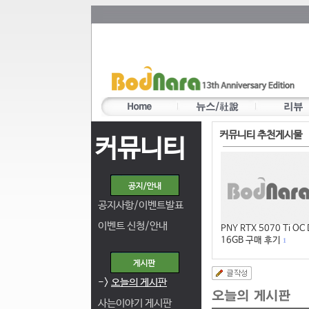
커뮤니티 추천게시물
커뮤니티
공지사항/이벤트발표
이벤트 신청/안내
PNY RTX 5070 Ti OC
16GB 구매 후기
1
->
오늘의 게시판
사는이야기 게시판