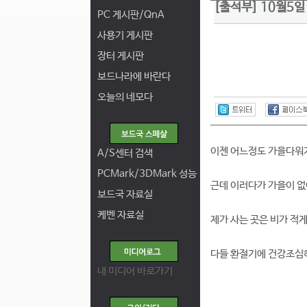
[출석부] 10월5일
PC 게시판/QnA
사용기 게시판
장터 게시판
보드나라에 바란다
오늘의 네모다
이젠 어느정도 가을다워지
A/S센터 검색
PCMark/3DMark 성능
근데 이러다가 가을이 없어
보드국 자료실
케벤 자료실
제가 사는 곳은 비가 적게
다들 환절기에 건강조심
내 미디어 바로가기