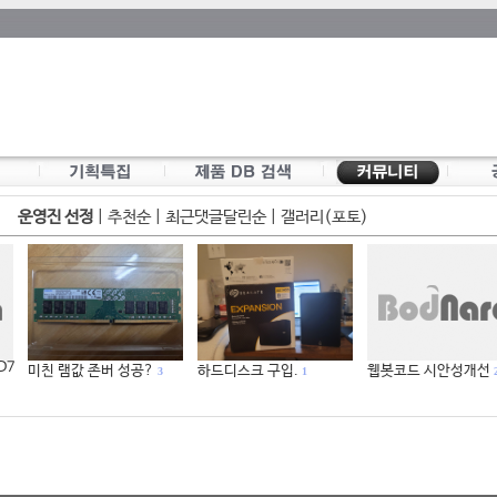
운영진 선정
|
추천순
|
최근댓글달린순
|
갤러리(포토)
 D7
미친 램값 존버 성공?
하드디스크 구입.
웹봇코드 시안성개선
3
1
2