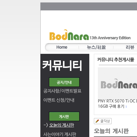
커뮤니티 추천게시물
커뮤니티
공지사항/이벤트발표
이벤트 신청/안내
PNY RTX 5070 Ti OC
16GB 구매 후기
1
->
오늘의 게시판
사는이야기 게시판