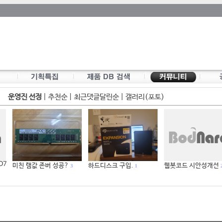
운영진 선정
|
추천순
|
최근댓글달린순
|
갤러리(포토)
 D7
미친 램값 존버 성공?
하드디스크 구입.
웹봇코드 시안성개선
3
1
2