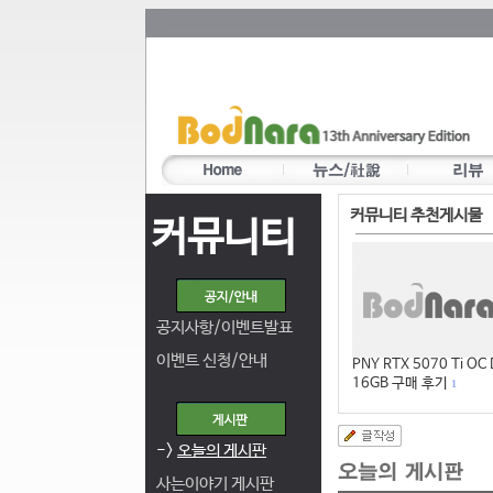
커뮤니티 추천게시물
커뮤니티
공지사항/이벤트발표
이벤트 신청/안내
PNY RTX 5070 Ti OC
16GB 구매 후기
1
->
오늘의 게시판
사는이야기 게시판