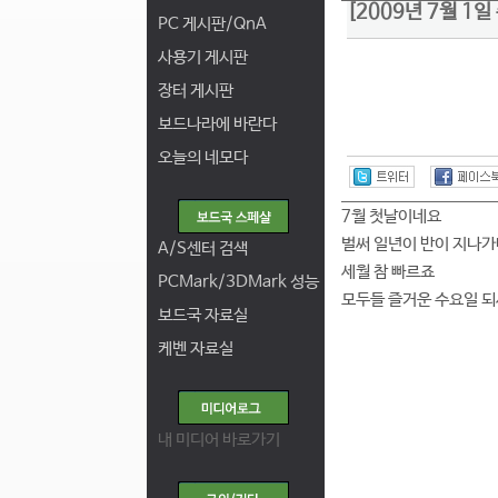
[2009년 7월 1
PC 게시판/QnA
사용기 게시판
장터 게시판
보드나라에 바란다
오늘의 네모다
7월 첫날이네요
벌써 일년이 반이 지나
A/S센터 검색
세월 참 빠르죠
PCMark/3DMark 성능
모두들 즐거운 수요일 
보드국 자료실
케벤 자료실
내 미디어 바로가기