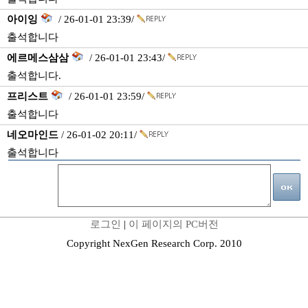
아이잉
/ 26-01-01 23:39/
출석합니다
에르메스삼삼
/ 26-01-01 23:43/
출석합니다.
프리스트
/ 26-01-01 23:59/
출석합니다
네오마인드
/ 26-01-02 20:11/
출석합니다
로그인
|
이 페이지의 PC버전
Copyright NexGen Research Corp. 2010