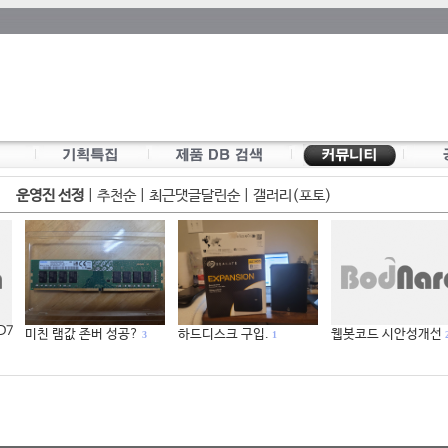
운영진 선정
|
추천순
|
최근댓글달린순
|
갤러리(포토)
 D7
미친 램값 존버 성공?
하드디스크 구입.
웹봇코드 시안성개선
3
1
2