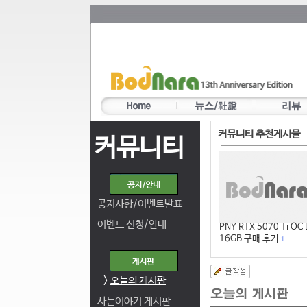
커뮤니티 추천게시물
커뮤니티
공지사항/이벤트발표
이벤트 신청/안내
PNY RTX 5070 Ti OC
16GB 구매 후기
1
->
오늘의 게시판
사는이야기 게시판