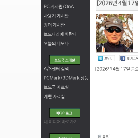
[2026년 4월 1
PC 게시판/QnA
사용기 게시판
장터 게시판
보드나라에 바란다
오늘의 네모다
A/S센터 검색
[2026년 4월 17일 금
PCMark/3DMark 성능
보드국 자료실
케벤 자료실
내 미디어 바로가기