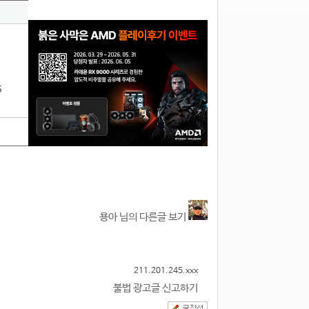
5
용아 님의 다른글 보기
211.201.245.xxx
불법 광고글 신고하기