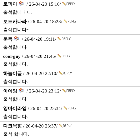
토피아
/ 26-04-20 15:16/
출석합니ㅏㄷ.
보드카나라
/ 26-04-20 18:23/
출석합니다~
문득
/ 26-04-20 19:11/
출석합니다
cool-guy
/ 26-04-20 21:45/
출석합니다.
하늘이글
/ 26-04-20 22:10/
출석합니다.
아이잉
/ 26-04-20 23:12/
출석합니다
잉마이라입
/ 26-04-20 23:34/
출석합니다.
다크묵향
/ 26-04-20 23:37/
출석 합니다.