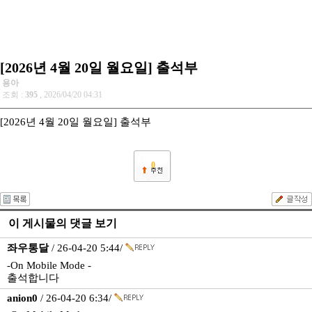
[2026년 4월 20일 월요일] 출석부
용아
조회 :
395
, 2026/04/20 04:31
[2026년 4월 20일 월요일] 출석부
0
이 게시물의 댓글 보기
좌우통달
/ 26-04-20 5:44/
-On Mobile Mode -
출석합니다
anion0
/ 26-04-20 6:34/