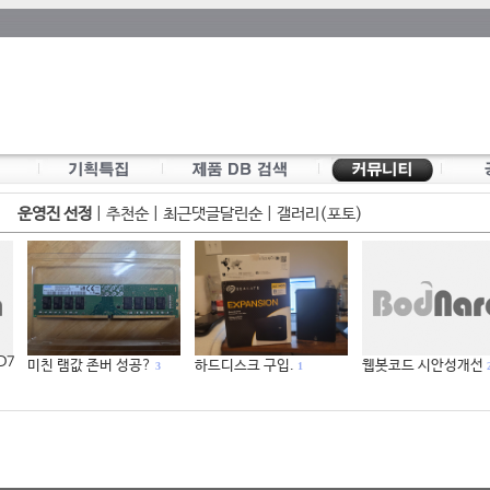
운영진 선정
|
추천순
|
최근댓글달린순
|
갤러리(포토)
 D7
미친 램값 존버 성공?
하드디스크 구입.
웹봇코드 시안성개선
3
1
2