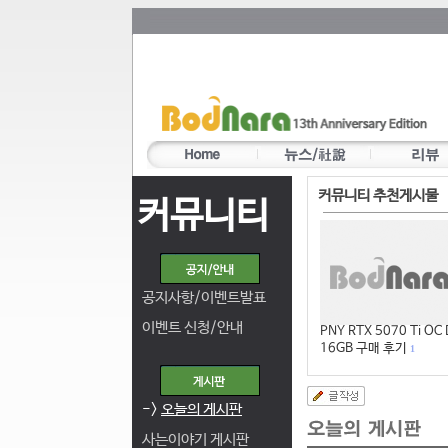
커뮤니티 추천게시물
커뮤니티
공지사항/이벤트발표
이벤트 신청/안내
PNY RTX 5070 Ti OC
16GB 구매 후기
1
->
오늘의 게시판
사는이야기 게시판