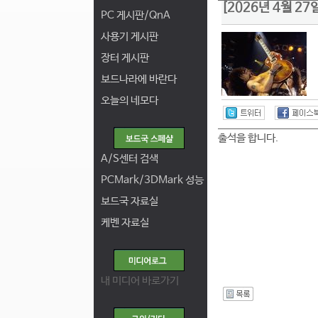
[2026년 4월 2
PC 게시판/QnA
사용기 게시판
장터 게시판
보드나라에 바란다
오늘의 네모다
출석을 합니다.
A/S센터 검색
PCMark/3DMark 성능
보드국 자료실
케벤 자료실
내 미디어 바로가기
I