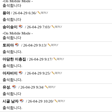
-On Mobile Mode -
출석합니다
용아
/ 26-04-29 6:36/
출석합니다
송이송이
/ 26-04-29 7:03/
-On Mobile Mode -
출석합니다
토피아
/ 26-04-29 9:13/
출석합니다.
아담한 이층집
/ 26-04-29 9:17/
출석합니다.
아자비이
/ 26-04-29 9:25/
출석합니다.
유성.
/ 26-04-29 9:34/
출석합니다
시골 남자
/ 26-04-29 10:20/
출석합니다.