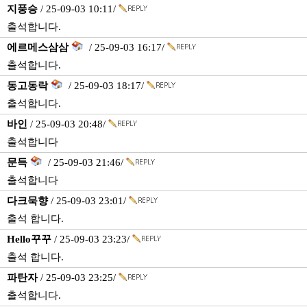
지풍승
/ 25-09-03 10:11/
출석합니다.
에르메스삼삼
/ 25-09-03 16:17/
출석합니다.
동고동락
/ 25-09-03 18:17/
출석합니다.
바인
/ 25-09-03 20:48/
출석합니다
문득
/ 25-09-03 21:46/
출석합니다
다크묵향
/ 25-09-03 23:01/
출석 합니다.
Hello꾸꾸
/ 25-09-03 23:23/
출석 합니다.
파탄자
/ 25-09-03 23:25/
출석합니다.