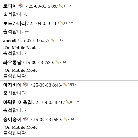
토피아
/ 25-09-03 6:09/
출석합니다.
보드카나라
/ 25-09-03 6:18/
출석합니다~
anion0
/ 25-09-03 6:37/
-On Mobile Mode -
출석합니다
좌우통달
/ 25-09-03 7:30/
-On Mobile Mode -
출석합니다
아자비이
/ 25-09-03 8:43/
출석합니다
아담한 이층집
/ 25-09-03 8:46/
출석합니다
송이송이
/ 25-09-03 9:59/
-On Mobile Mode -
출석합니다