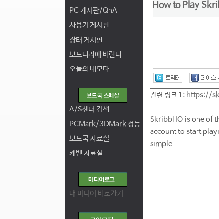
How to Play Skri
PC 게시판/QnA
사용기 게시판
장터 게시판
보드나라에 바란다
오늘의 네모다
관련 링크 1:
https://s
A/S센터 검색
Skribbl IO
is one of 
PCMark/3DMark 성능
account to start play
보드국 자료실
simple.
케벤 자료실
내 미디어 바로가기