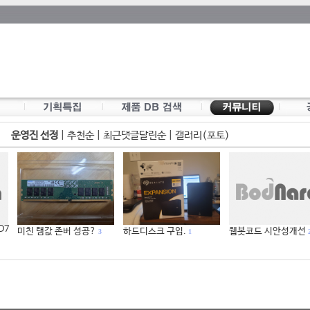
운영진 선정
|
추천순
|
최근댓글달린순
|
갤러리(포토)
 D7
미친 램값 존버 성공?
하드디스크 구입.
웹봇코드 시안성개선
3
1
2