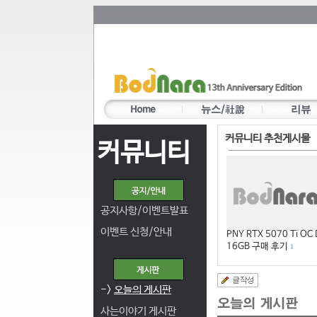
커뮤니티 추천게시물
커뮤니티
공지사항/이벤트발표
이벤트 신청/안내
PNY RTX 5070 Ti OC
16GB 구매 후기
1
->
오늘의 게시판
사는이야기 게시판