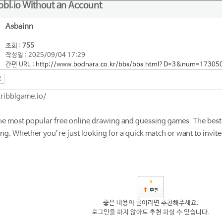
bbl.io Without an Account
Asbainn
조회 :
755
작성일 : 2025/09/04 17:29
간편 URL :
http://www.bodnara.co.kr/bbs/bbs.html?D=3&num=17305
kribblgame.io/
the most popular free online drawing and guessing games. The best
ing. Whether you’re just looking for a quick match or want to invite 
0
좋은 내용의 글이라면 추천해주세요.
로그인을 하지 않아도 추천 하실 수 있습니다.