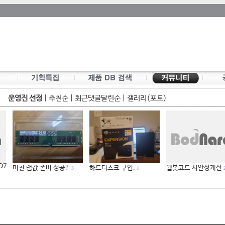
운영진 선정
|
추천순
|
최근댓글달린순
|
갤러리(포토)
 D7
미친 램값 존버 성공?
하드디스크 구입.
웹봇코드 시안성개선
3
1
2