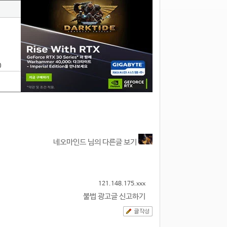
0
네오마인드 님의 다른글 보기
121.148.175.xxx
불법 광고글 신고하기