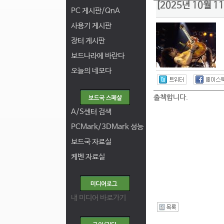
[2025년 10월 
PC 게시판/QnA
사용기 게시판
장터 게시판
보드나라에 바란다
오늘의 네모다
출첵합니다.
A/S센터 검색
PCMark/3DMark 성능
보드국 자료실
케벤 자료실
내 미디어 바로가기
I