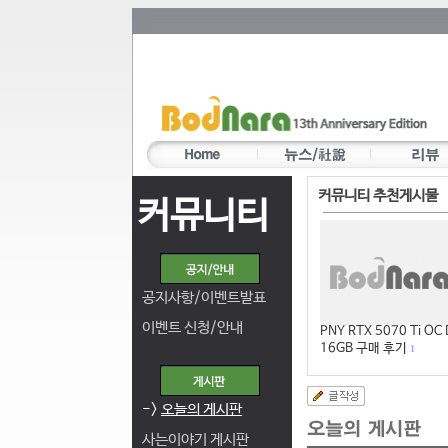
커뮤니티 추천게시물
커뮤니티
공지사항/이벤트발표
이벤트 신청/안내
PNY RTX 5070 Ti OC
16GB 구매 후기
1
->
오늘의 게시판
사는이야기 게시판