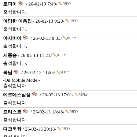
토피아
/ 26-02-13 7:49/
출석합니다.
아담한 이층집
/ 26-02-13 9:20/
출석합니다.
아자비이
/ 26-02-13 9:33/
출석합니다.
지풍승
/ 26-02-13 11:21/
출석합니다.
복남
/ 26-02-13 11:55/
-On Mobile Mode -
출석합니다
에르메스삼삼
/ 26-02-13 17:01/
출석합니다.
프리스트
/ 26-02-13 18:48/
출석합니다
다크묵향
/ 26-02-13 20:13/