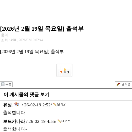
[2026년 2월 19일 목요일] 출석부
용아
조회 :
498
, 2026/02/19 02:44
[2026년 2월 19일 목요일] 출석부
0
이 게시물의 댓글 보기
유성.
/ 26-02-19 2:52/
출석합니다
보드카나라
/ 26-02-19 4:55/
출석합니다~