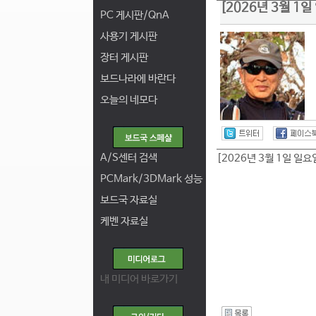
[2026년 3월 1
PC 게시판/QnA
사용기 게시판
장터 게시판
보드나라에 바란다
오늘의 네모다
A/S센터 검색
[2026년 3월 1일 일요
PCMark/3DMark 성능
보드국 자료실
케벤 자료실
내 미디어 바로가기