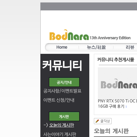
커뮤니티 추천게시물
커뮤니티
공지사항/이벤트발표
이벤트 신청/안내
PNY RTX 5070 Ti OC
16GB 구매 후기
1
->
오늘의 게시판
사는이야기 게시판