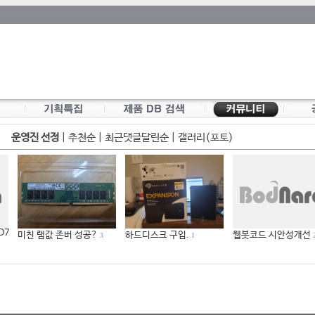
운영진 선정
|
추천순
|
최근댓글달린순
|
갤러리(포토)
 D7
미친 램값 존버 성공?
하드디스크 구입.
웹봇코드 시안성개선
3
1
2