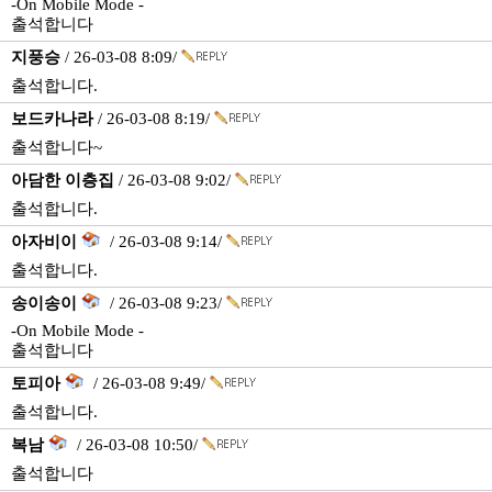
-On Mobile Mode -
출석합니다
지풍승
/ 26-03-08 8:09/
출석합니다.
보드카나라
/ 26-03-08 8:19/
출석합니다~
아담한 이층집
/ 26-03-08 9:02/
출석합니다.
아자비이
/ 26-03-08 9:14/
출석합니다.
송이송이
/ 26-03-08 9:23/
-On Mobile Mode -
출석합니다
토피아
/ 26-03-08 9:49/
출석합니다.
복남
/ 26-03-08 10:50/
출석합니다