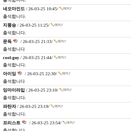
출석합니다.
네오마인드
/ 26-03-25 10:45/
출석합니다.
지풍승
/ 26-03-25 11:25/
출석합니다.
문득
/ 26-03-25 21:33/
출석합니다
cool-guy
/ 26-03-25 21:44/
출석합니다.
아이잉
/ 26-03-25 22:30/
출석합니다
잉마이라입
/ 26-03-25 23:10/
출석합니다.
파탄자
/ 26-03-25 23:19/
출석합니다.
프리스트
/ 26-03-25 23:54/
출석합니다