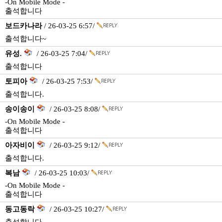
-On Mobile Mode -
출석합니다
보드카나라
/ 26-03-25 6:57/
출석합니다~
유성.
/ 26-03-25 7:04/
출석합니다
토피아
/ 26-03-25 7:53/
출석합니다.
송이송이
/ 26-03-25 8:08/
-On Mobile Mode -
출석합니다
아자비이
/ 26-03-25 9:12/
출석합니다.
복남
/ 26-03-25 10:03/
-On Mobile Mode -
출석합니다
동고동락
/ 26-03-25 10:27/