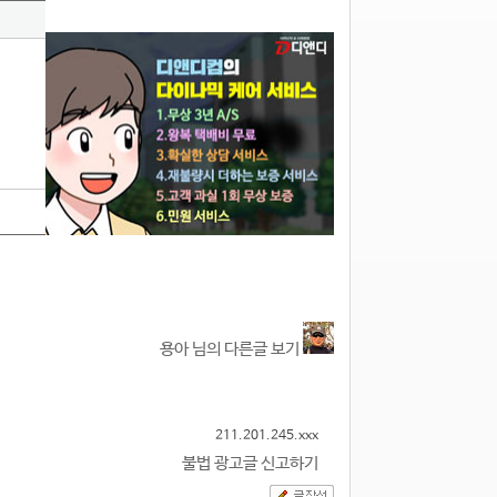
1
용아 님의 다른글 보기
211.201.245.xxx
불법 광고글 신고하기