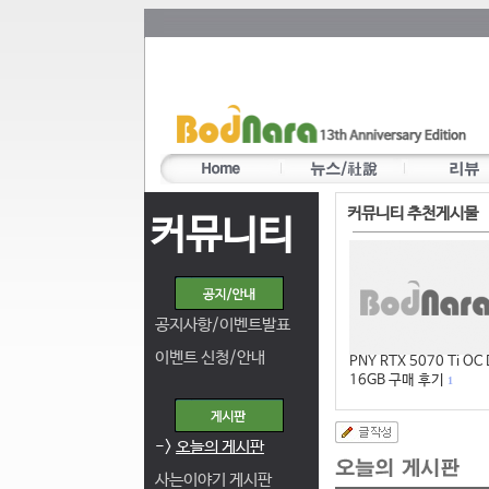
커뮤니티 추천게시물
커뮤니티
공지사항/이벤트발표
이벤트 신청/안내
PNY RTX 5070 Ti OC
16GB 구매 후기
1
->
오늘의 게시판
사는이야기 게시판