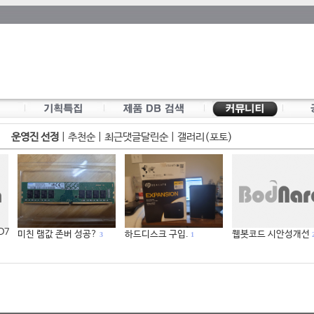
운영진 선정
|
추천순
|
최근댓글달린순
|
갤러리(포토)
 D7
미친 램값 존버 성공?
하드디스크 구입.
웹봇코드 시안성개선
3
1
2