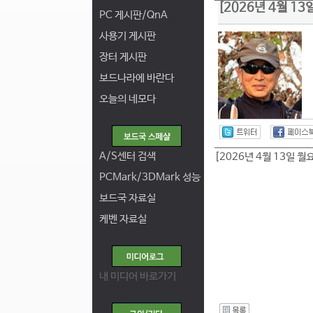
[2026년 4월 1
PC 게시판/QnA
사용기 게시판
장터 게시판
보드나라에 바란다
오늘의 네모다
A/S센터 검색
[2026년 4월 13일 월
PCMark/3DMark 성능
보드국 자료실
케벤 자료실
내 미디어 바로가기