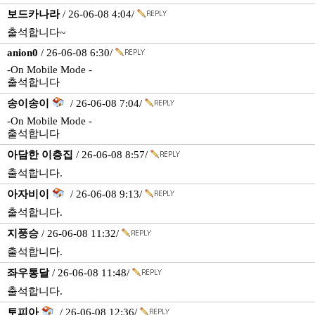
보드카나라
/ 26-06-08 4:04/
출석합니다~
anion0
/ 26-06-08 6:30/
-On Mobile Mode -
출석합니다
송이송이
/ 26-06-08 7:04/
-On Mobile Mode -
출석합니다
아담한 이층집
/ 26-06-08 8:57/
출석합니다.
아자비이
/ 26-06-08 9:13/
출석합니다.
지풍승
/ 26-06-08 11:32/
출석합니다.
좌우통달
/ 26-06-08 11:48/
출석합니다.
토피아
/ 26-06-08 12:36/