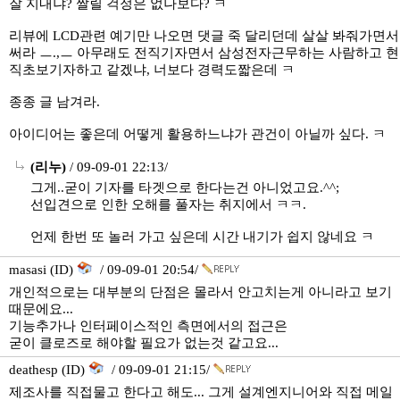
잘 지내냐? 짤릴 걱정은 없나보다? ㅋ
리뷰에 LCD관련 예기만 나오면 댓글 죽 달리던데 살살 봐줘가면서
써라 ㅡ.,ㅡ 아무래도 전직기자면서 삼성전자근무하는 사람하고 현
직초보기자하고 같겠냐, 너보다 경력도짧은데 ㅋ
종종 글 남겨라.
아이디어는 좋은데 어떻게 활용하느냐가 관건이 아닐까 싶다. ㅋ
(리누)
/ 09-09-01 22:13/
그게..굳이 기자를 타겟으로 한다는건 아니었고요.^^;
선입견으로 인한 오해를 풀자는 취지에서 ㅋㅋ.
언제 한번 또 놀러 가고 싶은데 시간 내기가 쉽지 않네요 ㅋ
masasi (ID)
/ 09-09-01 20:54/
개인적으로는 대부분의 단점은 몰라서 안고치는게 아니라고 보기
때문에요...
기능추가나 인터페이스적인 측면에서의 접근은
굳이 클로즈로 해야할 필요가 없는것 같고요...
deathesp (ID)
/ 09-09-01 21:15/
제조사를 직접물고 한다고 해도... 그게 설계엔지니어와 직접 메일