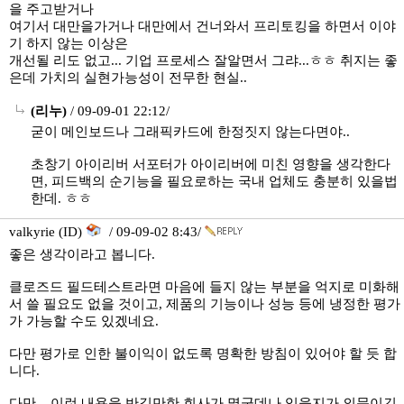
을 주고받거나
여기서 대만을가거나 대만에서 건너와서 프리토킹을 하면서 이야
기 하지 않는 이상은
개선될 리도 없고... 기업 프로세스 잘알면서 그랴...ㅎㅎ 취지는 좋
은데 가치의 실현가능성이 전무한 현실..
(리누)
/ 09-09-01 22:12/
굳이 메인보드나 그래픽카드에 한정짓지 않는다면야..
초창기 아이리버 서포터가 아이리버에 미친 영향을 생각한다
면, 피드백의 순기능을 필요로하는 국내 업체도 충분히 있을법
한데. ㅎㅎ
valkyrie (ID)
/ 09-09-02 8:43/
좋은 생각이라고 봅니다.
클로즈드 필드테스트라면 마음에 들지 않는 부분을 억지로 미화해
서 쓸 필요도 없을 것이고, 제품의 기능이나 성능 등에 냉정한 평가
가 가능할 수도 있겠네요.
다만 평가로 인한 불이익이 없도록 명확한 방침이 있어야 할 듯 합
니다.
다만... 이런 내용을 반길만한 회사가 몇군데나 있을지가 의문이긴