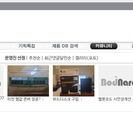
운영진 선정
|
추천순
|
최근댓글달린순
|
갤러리(포토)
 D7
미친 램값 존버 성공?
하드디스크 구입.
웹봇코드 시안성개선
3
1
2