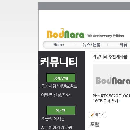
커뮤니티 추천게시물
커뮤니티
공지사항/이벤트발표
이벤트 신청/안내
PNY RTX 5070 Ti OC
16GB 구매 후기
1
오늘의 게시판
사는이야기 게시판