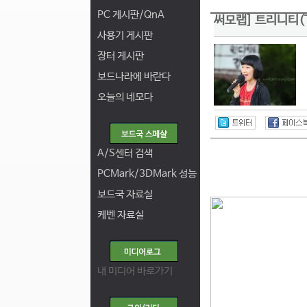
PC 게시판/QnA
써모랩] 트리니티(Tr
사용기 게시판
장터 게시판
보드나라에 바란다
오늘의 네모다
A/S센터 검색
PCMark/3DMark 성능
보드국 자료실
케벤 자료실
내 미디어 바로가기