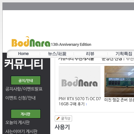
커뮤니티 추천게시물
운영진 선정
|
추천
커뮤니티
공지사항/이벤트발표
이벤트 신청/안내
PNY RTX 5070 Ti OC D7
미친 램값 존버 성
16GB 구매 후기
1
오늘의 게시판
사는이야기 게시판