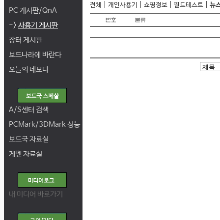
|
|
|
|
전체
개인사용기
쇼핑정보
필드테스트
뉴
PC 게시판/QnA
->
사용기 게시판
장터 게시판
보드나라에 바란다
오늘의 네모다
A/S센터 검색
PCMark/3DMark 성능
보드국 자료실
케벤 자료실
내 미디어 바로가기