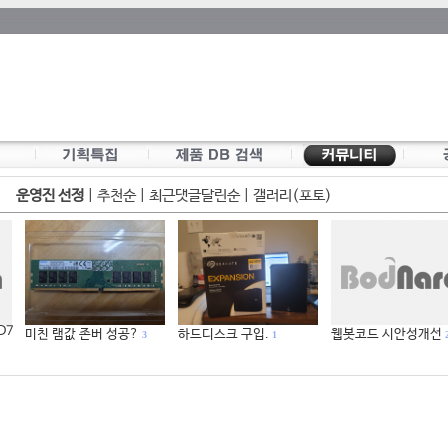
운영진 선정
|
추천순
|
최근댓글달린순
|
갤러리(포토)
 D7
미친 램값 존버 성공?
하드디스크 구입.
웹봇코드 시안성개선
3
1
2