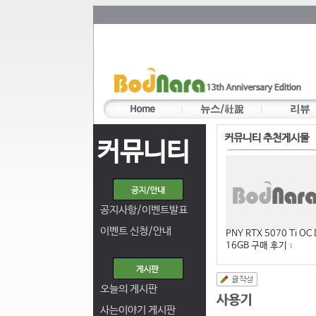
커뮤니티 추천게시물
커뮤니티
공지사항/이벤트발표
이벤트 신청/안내
PNY RTX 5070 Ti OC
16GB 구매 후기
1
오늘의 게시판
사는이야기 게시판