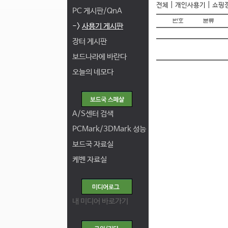
|
|
전체
개인사용기
쇼핑
PC 게시판/QnA
->
사용기 게시판
장터 게시판
보드나라에 바란다
오늘의 네모다
A/S센터 검색
PCMark/3DMark 성능
보드국 자료실
케벤 자료실
내 미디어 바로가기