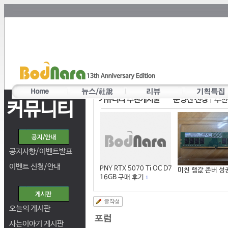
커뮤니티 추천게시물
운영진 선정
|
추천
커뮤니티
공지사항/이벤트발표
이벤트 신청/안내
PNY RTX 5070 Ti OC D7
미친 램값 존버 성
16GB 구매 후기
1
오늘의 게시판
사는이야기 게시판