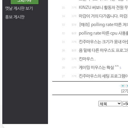
KINZU 써보니 활동자 전원 
옛날 게시판 보기
끄적
35
마감이 거의 다가옵니다. 마
홍보 게시판
끄적
34
[때쥐] polling rate 따른
정보
33
polling rate 따른 cpu 
질문
32
킨주마우스는 크기가 못내 아
끄적
31
음 밑에 다른 마우스도 프로
질문
30
킨마우스..
끄적
29
게이밍 미우스는 확실 ^^
끄적
28
5
킨주마우스의 세팅 프로그램이
끄적
27
[27