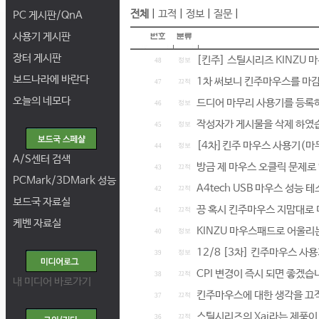
전체
|
끄적
|
정보
|
질문
|
PC 게시판/QnA
사용기 게시판
장터 게시판
[킨주] 스틸시리즈 KINZU 
정보
48
보드나라에 바란다
1차 써보니 킨주마우스를 마
끄적
47
오늘의 네모다
드디어 마무리 사용기를 등록
정보
46
작성자가 게시물을 삭제 하였
정보
45
[4차]킨주 마우스 사용기(마
정보
44
A/S센터 검색
방금 제 마우스 오클릭 문제로
끄적
43
PCMark/3DMark 성능
A4tech USB 마우스 성능
끄적
42
보드국 자료실
끙 혹시 킨주마우스 지맘대로 
끄적
41
케벤 자료실
KINZU 마우스패드로 어울리
정보
40
12/8 [3차] 킨주마우스 사
정보
39
CPI 변경이 즉시 되면 좋겠습
끄적
38
내 미디어 바로가기
킨주마우스에 대한 생각을 
끄적
37
스틸시리즈의 Xai라는 제품이
끄적
36