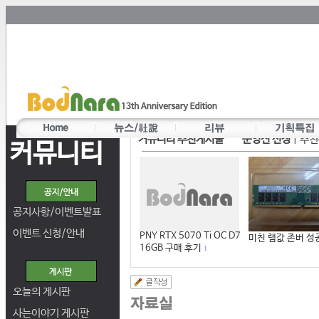
커뮤니티 추천게시물
운영진 선정
|
추천
커뮤니티
공지사항/이벤트발표
이벤트 신청/안내
PNY RTX 5070 Ti OC D7
미친 램값 존버 성
16GB 구매 후기
1
오늘의 게시판
사는이야기 게시판