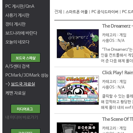
PC 게시판/QnA
전체
|
스마트폰 어플
|
PC 공식드라이버
|
PC 
사용기 게시판
장터 게시판
The Dreamer
보드나라에 바란다
카테고리 : 게임
사용OS : N/A
오늘의 네모다
"The Dreame
인을 컨트롤해서 게임
어 준 다음 해제 폴더 
A/S센터 검색
Click Play! 
PCMark/3DMark 성능
카테고리 : 게임
->
보드국 자료실
사용OS : N/A
케벤 자료실
클릭할 수 있는 플레이
해 깜찍하고 황당한 
해제 폴더 내의 swf 
내 미디어 바로가기
The Scene Of
카테고리 : 게임