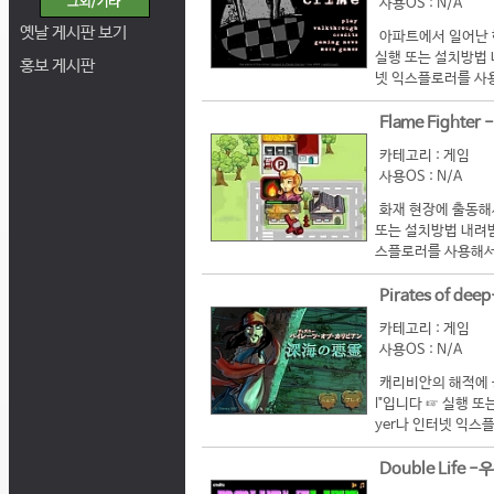
사용OS : N/A
옛날 게시판 보기
아파트에서 일어난 한밤
실행 또는 설치방법 내
홍보 게시판
넷 익스플로러를 사용
Flame Fight
카테고리 : 게임
사용OS : N/A
화재 현장에 출동해서
또는 설치방법 내려받은
스플로러를 사용해서 
Pirates of d
카테고리 : 게임
사용OS : N/A
캐리비안의 해적에 등장
l"입니다 ☞ 실행 또
yer나 인터넷 익스
Double Life