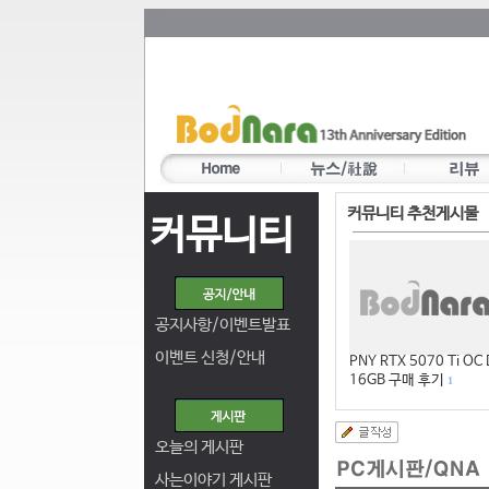
커뮤니티 추천게시물
커뮤니티
공지사항/이벤트발표
이벤트 신청/안내
PNY RTX 5070 Ti OC
16GB 구매 후기
1
오늘의 게시판
사는이야기 게시판