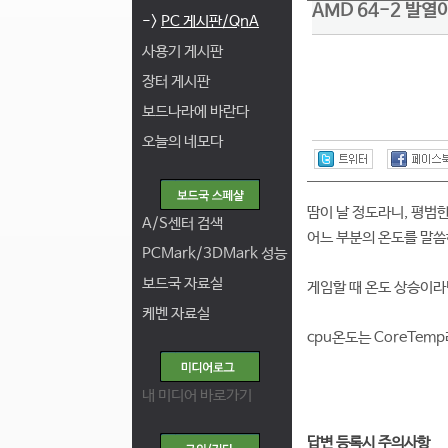
AMD 64-2 발열
->
PC 게시판/QnA
사용기 게시판
장터 게시판
보드나라에 바란다
오늘의 네모다
땀이 날 정도라니, 평범한
A/S센터 검색
어느 부분의 온도를 말씀
PCMark/3DMark 성능
보드국 자료실
게임할 때 온도 상승이라
케벤 자료실
cpu온도는 CoreTe
내 미디어 바로가기
답변 등록시 주의사항