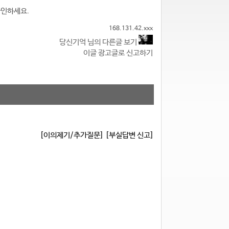
확인하세요.
168.131.42.xxx
당신기억 님의 다른글 보기
이글 광고글로 신고하기
[이의제기/추가질문]
[부실답변 신고]