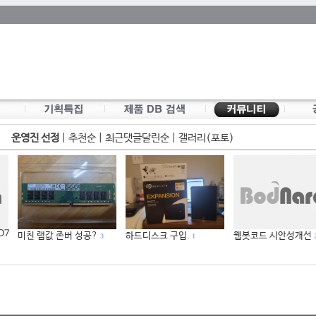
운영진 선정
|
추천순
|
최근댓글달린순
|
갤러리(포토)
 D7
미친 램값 존버 성공?
하드디스크 구입.
웹봇코드 시안성개선
3
1
2