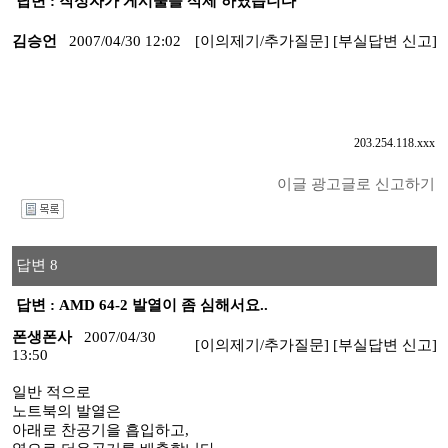
답변 : 작성자가 게시물을 삭제 하였습니다
김승언
2007/04/30 12:02
[이의제기/추가질문]
[부실답변 신고]
203.254.118.xxx
이글 광고글로 신고하기
I
답변 8
답변 : AMD 64-2 발열이 좀 심해서요..
폰생폰사
2007/04/30
[이의제기/추가질문]
[부실답변 신고]
13:50
일반 적으로
노트북의 발열은
아래로 찬공기을 흡입하고,